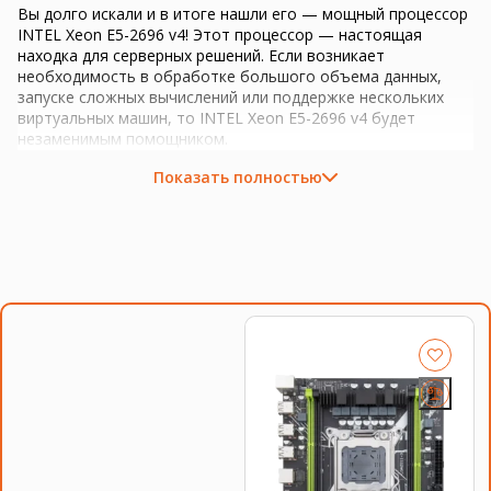
Вы долго искали и в итоге нашли его — мощный процессор
INTEL Xeon E5-2696 v4! Этот процессор — настоящая
находка для серверных решений. Если возникает
необходимость в обработке большого объема данных,
запуске сложных вычислений или поддержке нескольких
виртуальных машин, то INTEL Xeon E5-2696 v4 будет
незаменимым помощником.
Показать полностью
Количество ядер:
22
Тактовая частота:
2.20GHz
Socket:
LGA 2011
INTEL Xeon E5-2696 v4 идеально подходит для
использования в серверной сфере. Будь то создание
мощного игрового сервера, поддержка искусственного
интеллекта в медицине или использование в системе 1C,
этот процессор справится с любой задачей. Неважно,