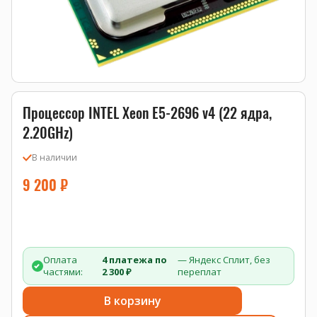
Процессор INTEL Xeon E5-2696 v4 (22 ядра,
2.20GHz)
В наличии
9 200
₽
Оплата
4 платежа по
— Яндекс Сплит, без
частями:
2 300 ₽
переплат
В корзину