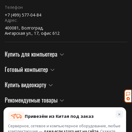
Телефон
+7 (499) 577-04-84
Адрес:
400081, Волгоград,
Ангарская ул., 17, офис 612
Купить для компьютера
Готовый компьютер
Купить видеокарту
Рекомендуемые товары
×
Правовая информация и политика
Привезём из Китая под заказ
Серверное, сетевое и компьютерное оборудование, любые
комплектующие —
даже если этого нет на сайте
. Скажите,