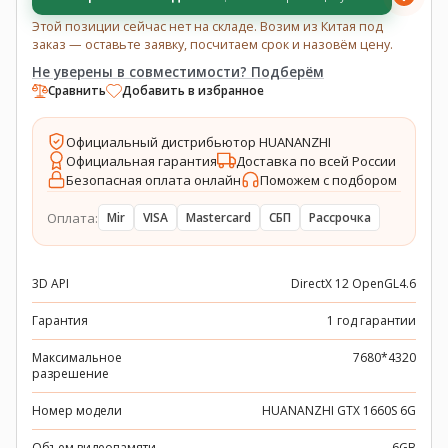
Этой позиции сейчас нет на складе. Возим из Китая под
заказ — оставьте заявку, посчитаем срок и назовём цену.
Не уверены в совместимости? Подберём
Сравнить
Добавить в избранное
Официальный дистрибьютор HUANANZHI
Официальная гарантия
Доставка по всей России
Безопасная оплата онлайн
Поможем с подбором
Оплата:
Mir
VISA
Mastercard
СБП
Рассрочка
3D API
DirectX 12 OpenGL4.6
Гарантия
1 год гарантии
Максимальное
7680*4320
разрешение
Номер модели
HUANANZHI GTX 1660S 6G
Объем видеопамяти
6GB