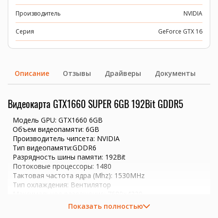
Производитель
NVIDIA
Серия
GeForce GTX 16
Описание
Отзывы
Драйверы
Документы
Видеокарта GTX1660 SUPER 6GB 192Bit GDDR5
Модель GPU: GTX1660 6GB
Объем видеопамяти: 6GB
Производитель чипсета: NVIDIA
Тип видеопамяти:GDDR6
Разрядность шины памяти: 192Bit
Потоковые процессоры: 1480
Тактовая частота ядра (Mhz): 1530MHz
Тип охлаждения: Вентилятор
Максимальное разрешение: 7680×4320
Тип подключения: HDMI*1/DVI*1/DisplayPort*1
Показать полностью
Поддержка технологий: DirectX 12 OpenGL 4.6