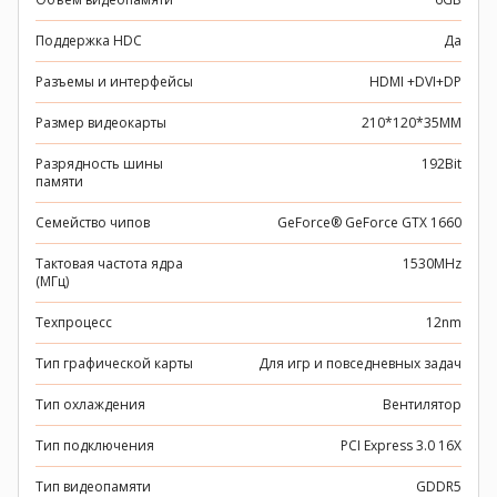
Поддержка HDC
Да
Разъемы и интерфейсы
HDMI +DVI+DP
Размер видеокарты
210*120*35MM
Разрядность шины
192Bit
памяти
Семейство чипов
GeForce® GeForce GTX 1660
Тактовая частота ядра
1530MHz
(МГц)
Техпроцесс
12nm
Тип графической карты
Для игр и повседневных задач
Тип охлаждения
Вентилятор
Тип подключения
PCI Express 3.0 16X
Тип видеопамяти
GDDR5