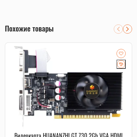
Поддержка HDCP: Да
Тип подключения: PCI Express 3.0 16X
Рекомендуемая мощность: 400W
Видеокарта GTX1660 Super 6GB — это отличное решение
Похожие товары
для апгрейда компьютера или установки дополнительного
оборудования в майнинг ферму (в зависимости от вида
майнинга). Видеокарта GTX1660S показывает хорошие
результаты в играх и поможет при рендеринге видео, а так
же в работе в графических редакторах. Ниже вы увидите
результаты тестов в играх и характеристики видеокарты в
разных модификациях.
Видеокарта HUANANZHI GT 730 2Gb VGA HDMI