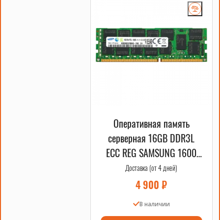
Оперативная память
серверная 16GB DDR3L
ECC REG SAMSUNG 1600
MHz 2Rx4 OEM
Доставка (от 4 дней)
4 900
₽
В наличии