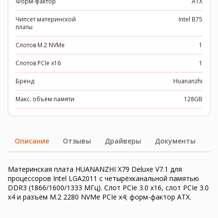
Форм-фактор
ATX
Чипсет материнской
Intel B75
платы
Слотов M.2 NVMe
1
Слотов PCIe x16
1
Бренд
Huananzhi
Макс. объём памяти
128GB
Описание
Отзывы
Драйверы
Документы
Материнская плата HUANANZHI X79 Deluxe V7.1 для
процессоров Intel LGA2011 с четырёхканальной памятью
DDR3 (1866/1600/1333 МГц). Слот PCIe 3.0 x16, слот PCIe 3.0
x4 и разъём M.2 2280 NVMe PCIe x4; форм-фактор ATX.