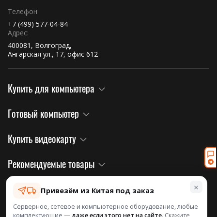
Телефон
+7 (499) 577-04-84
Адрес:
400081, Волгоград,
Ангарская ул., 17, офис 612
Купить для компьютера
Готовый компьютер
Купить видеокарту
Рекомендуемые товары
×
Правовая информация и политика
Привезём из Китая под заказ
Серверное, сетевое и компьютерное оборудование, любые
комплектующие —
даже если этого нет на сайте
. Скажите,