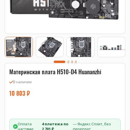
Материнская плата H510-D4 Huananzhi
В наличии
10 803
₽
Оплата
4 платежа по
— Яндекс Сплит, без
частями:
2 701 ₽
переплат