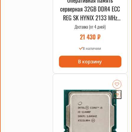
серверная 32GB DDR4 ECC
REG SK HYNIX 2133 MHz
2DRx4 HPE OEM
Доставка (от 4 дней)
21 430
₽
В наличии
В корзину