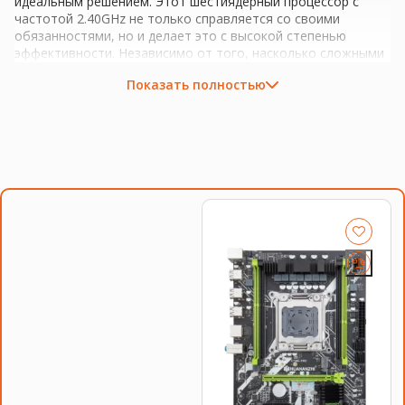
идеальным решением. Этот шестиядерный процессор с
частотой 2.40GHz не только справляется со своими
обязанностями, но и делает это с высокой степенью
эффективности. Независимо от того, насколько сложными
являются задачи, этот процессор выполняет их без
Показать полностью
малейших признаков перегрузки.
Процессор INTEL Xeon E5-2630L v2 обеспечивает решение
многих проблем. Он увеличивает скорость обработки
данных, обеспечивает стабильную работу сервера даже
при высокой нагрузке и снижает общее
энергопотребление, благодаря своей
энергоэффективности.
Что делает этот Xeon процессор таким уникальным? Он
использует сокет LGA 2011, обеспечивающий
превосходную производительность и надежность. Этот
процессор не только функционирует, но и преуспевает в
своей работе, обеспечивая вам бесперебойную работу
сервера. Но это еще не все, его особенности просто
поразительны.
Особенности процессора INTEL Xeon E5-2630L v2