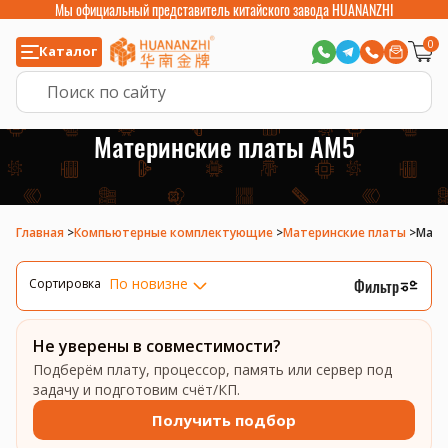
Мы официальный представитель китайского завода HUANANZHI
0
Каталог
Материнские платы AM5
Главная
>
Компьютерные комплектующие
>
Материнские платы
>
Мате
По новизне
Фильтр
Сортировка
Не уверены в совместимости?
Подберём плату, процессор, память или сервер под
задачу и подготовим счёт/КП.
Получить подбор