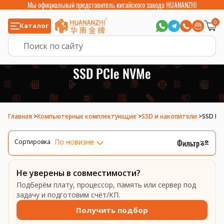
Мы официальный представитель китайского завода HUANANZHI
0
Каталог
SSD PCIe NVMe
Главная
>
Компьютерные комплектующие
>
SSD и накопители
>
SSD PC
По новизне
Фильтр
Сортировка
Не уверены в совместимости?
Подберём плату, процессор, память или сервер под
задачу и подготовим счёт/КП.
Получить подбор