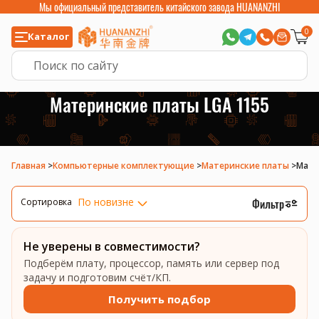
Мы официальный представитель китайского завода HUANANZHI
0
Каталог
Материнские платы LGA 1155
Главная
>
Компьютерные комплектующие
>
Материнские платы
>
Мате
По новизне
Фильтр
Сортировка
Не уверены в совместимости?
Подберём плату, процессор, память или сервер под
задачу и подготовим счёт/КП.
Получить подбор