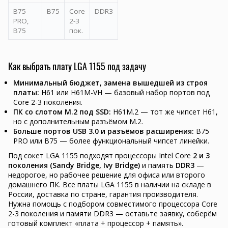
B75
B75
Core
DDR3
PRO,
2-3
B75
пок.
Как выбрать плату LGA 1155 под задачу
Минимальный бюджет, замена вышедшей из строя
платы:
H61 или H61M-VH — базовый набор портов под
Core 2-3 поколения.
ПК со слотом M.2 под SSD:
H61M.2 — тот же чипсет H61,
но с дополнительным разъёмом M.2.
Больше портов USB 3.0 и разъёмов расширения:
B75
PRO или B75 — более функциональный чипсет линейки.
Под сокет LGA 1155 подходят процессоры Intel Core
2 и 3
поколения (Sandy Bridge, Ivy Bridge)
и память
DDR3
—
недорогое, но рабочее решение для офиса или второго
домашнего ПК. Все платы LGA 1155 в наличии на складе в
России, доставка по стране, гарантия производителя.
Нужна помощь с подбором совместимого процессора Core
2-3 поколения и памяти DDR3 — оставьте заявку, соберём
готовый комплект «плата + процессор + память».