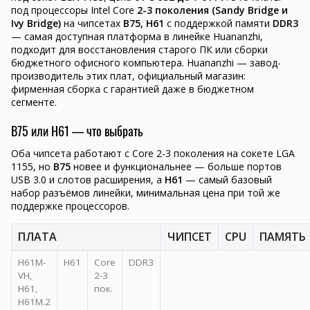
под процессоры Intel Core
2-3 поколения (Sandy Bridge и
Ivy Bridge)
на чипсетах
B75, H61
с поддержкой памяти
DDR3
— самая доступная платформа в линейке Huananzhi,
подходит для восстановления старого ПК или сборки
бюджетного офисного компьютера. Huananzhi — завод-
производитель этих плат, официальный магазин:
фирменная сборка с гарантией даже в бюджетном
сегменте.
B75 или H61 — что выбрать
Оба чипсета работают с Core 2-3 поколения на сокете LGA
1155, но
B75
новее и функциональнее — больше портов
USB 3.0 и слотов расширения, а
H61
— самый базовый
набор разъёмов линейки, минимальная цена при той же
поддержке процессоров.
ПЛАТА
ЧИПСЕТ
CPU
ПАМЯТЬ
H61M-
H61
Core
DDR3
VH,
2-3
H61,
пок.
H61M.2