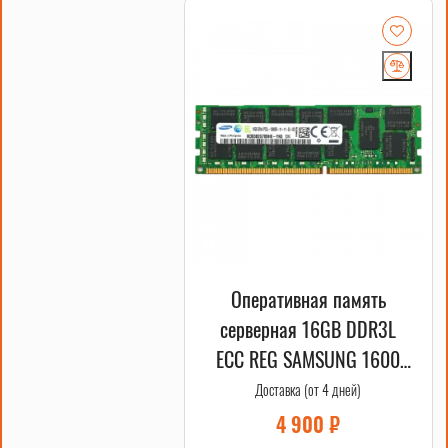
Оперативная память
серверная 16GB DDR3L
ECC REG SAMSUNG 1600
MHz 2Rx4 OEM
Доставка (от 4 дней)
4 900
₽