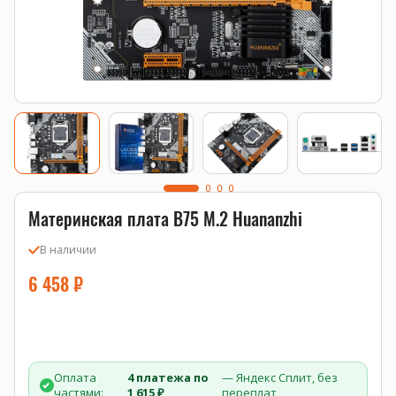
Материнская плата B75 M.2 Huananzhi
В наличии
6 458
₽
Оплата
4 платежа по
— Яндекс Сплит, без
частями:
1 615 ₽
переплат