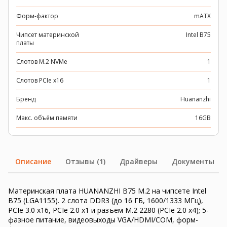
Форм-фактор
mATX
Чипсет материнской
Intel B75
платы
Слотов M.2 NVMe
1
Слотов PCIe x16
1
Бренд
Huananzhi
Макс. объём памяти
16GB
Описание
Отзывы (1)
Драйверы
Документы
Материнская плата HUANANZHI B75 M.2 на чипсете Intel
B75 (LGA1155). 2 слота DDR3 (до 16 ГБ, 1600/1333 МГц),
PCIe 3.0 x16, PCIe 2.0 x1 и разъём M.2 2280 (PCIe 2.0 x4); 5-
фазное питание, видеовыходы VGA/HDMI/COM, форм-