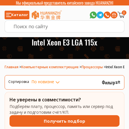
Мы официальный представитель китайского завода HUANANZHI
0
Каталог
Intel Xeon E3 LGA 115x
Главная
>
Компьютерные комплектующие
>
Процессоры
>
Intel Xeon E3
По новизне
Фильтр
Сортировка
Не уверены в совместимости?
Подберём плату, процессор, память или сервер под
задачу и подготовим счёт/КП.
Получить подбор