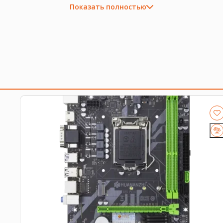
Показать полностью
ходящую плату, процессор, память, накопитель или се
околение платформы, форм-фактор, интерфейс и part 
ые накопители
.