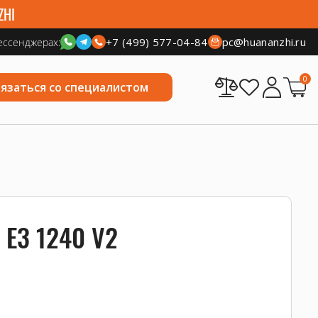
ZHI
+7 (499) 577-04-84
pc@huananzhi.ru
ессенджерах:
0
вязаться со специалистом
 E3 1240 V2