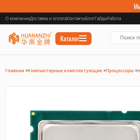
Мы
О компании
Доставка и оплата
Контакты
Блог
Гайды
Работа
Каталог
Главная
>
Компьютерные комплектующие
>
Процессоры
>
I