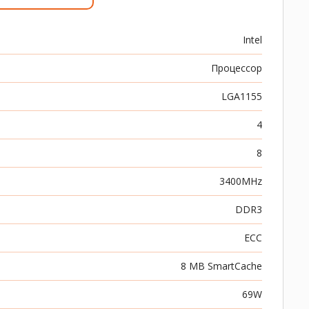
Intel
Процессор
LGA1155
4
8
3400MHz
DDR3
ECC
8 MB SmartCache
69W