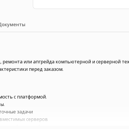
Документы
ки, ремонта или апгрейда компьютерной и серверной те
актеристики перед заказом.
мость с платформой.
ы.
точные задачи
совместимых серверов
частотой при необходимости