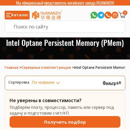
Мы официальный представитель китайского завода HUANANZHI
0
Каталог
Intel Optane Persistent Memory (PMem)
Главная
>
Серверные комплектующие
>
Intel Optane Persistent Memory 
По новизне
Фильтр
Сортировка
Не уверены в совместимости?
Подберём плату, процессор, память или сервер под
задачу и подготовим счёт/КП.
Получить подбор