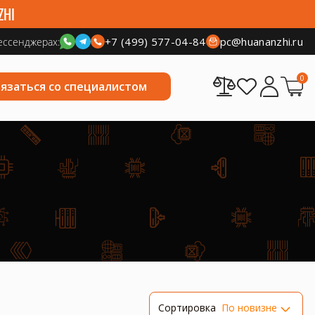
ZHI
+7 (499) 577-04-84
pc@huananzhi.ru
ессенджерах:
0
вязаться со специалистом
Сортировка
По новизне