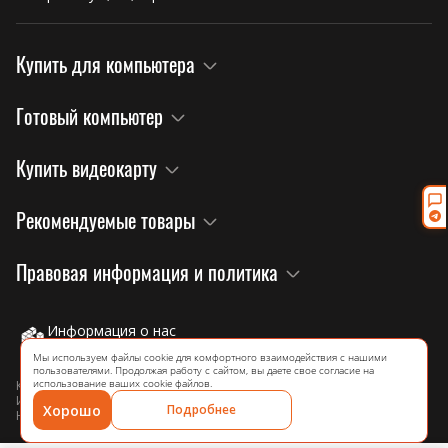
Купить для компьютера
Готовый компьютер
Купить видеокарту
Рекомендуемые товары
Правовая информация и политика
Информация о нас
на официальном сайте завода!
Мы используем файлы cookie для комфортного взаимодействия с нашими
пользователями. Продолжая работу с сайтом, вы даете свое согласие на
использование ваших cookie файлов.
Компания: ИП Агибалова Ю. А.
ИНН: 344316264628
Хорошо
Подробнее
HUANANZHI © 2025