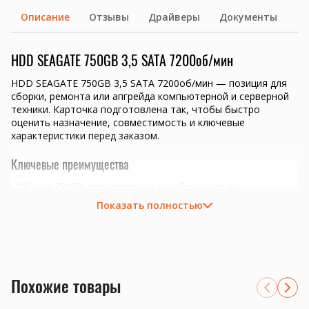
Описание
Отзывы
Драйверы
Документы
HDD SEAGATE 750GB 3,5 SATA 7200об/мин
HDD SEAGATE 750GB 3,5 SATA 7200об/мин — позиция для
сборки, ремонта или апгрейда компьютерной и серверной
техники. Карточка подготовлена так, чтобы быстро
оценить назначение, совместимость и ключевые
характеристики перед заказом.
Ключевые преимущества
Объем 750GB для серверных и рабочих задач.
Интерфейс SATA нужно сверить с корзиной,
Показать полностью
контроллером или платой.
файловые серверы, архивы, резервное копирование и
офисные хранилища
расширение SATA-корзин 2.5 или 3.5 дюйма
подбор по объему, скорости вращения и режиму нагрузки
Похожие товары
Совместимость и подбор