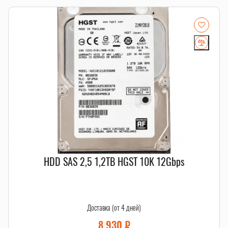
Если есть сомнения по совместимости, подберём
подходящую плату, процессор, память, накопитель или
серверную корзину под вашу конфигурацию. Для серверных
комплектующих особенно важно сверить поколение
платформы, форм-фактор, интерфейс и part number.
Смотрите также
HDD SATA
,
салазки и корзины
,
серверные комплектующие
.
HDD SAS 2,5 1,2TB HGST 10K 12Gbps
Доставка (от 4 дней)
8 930
₽