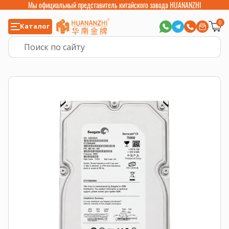
Мы официальный представитель китайского завода HUANANZHI
0
Каталог
Главная
>
Серверные комплектующие
>
Серверные HDD
>
HDD SATA
>
HD