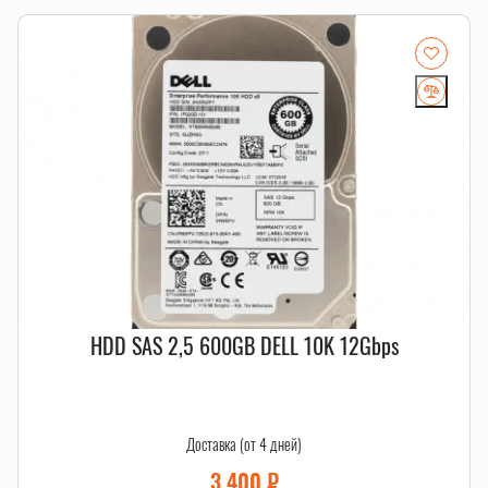
Если есть сомнения по совместимости, подберём
подходящую плату, процессор, память, накопитель или
серверную корзину под вашу конфигурацию. Для серверных
комплектующих особенно важно сверить поколение
платформы, форм-фактор, интерфейс и part number.
Смотрите также
HDD SAS
,
RAID-комплектующие
,
салазки и корзины
.
HDD SAS 2,5 600GB DELL 10K 12Gbps
Доставка (от 4 дней)
3 400
₽