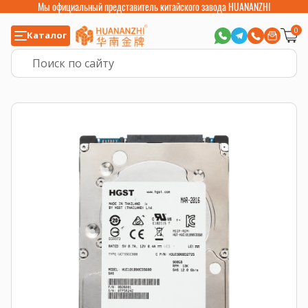
Мы официальный представитель китайского завода HUANANZHI
0
Каталог
Главная
>
Серверные комплектующие
>
Серверные HDD
>
HDD SAS
>
HDD 