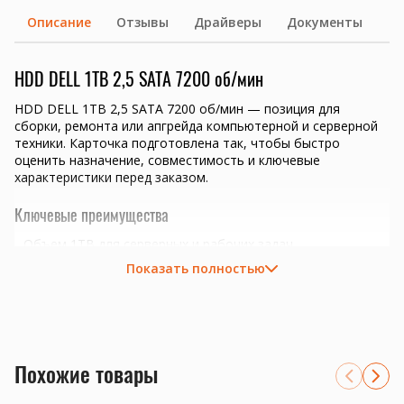
Описание
Отзывы
Драйверы
Документы
HDD DELL 1TB 2,5 SATA 7200 об/мин
HDD DELL 1TB 2,5 SATA 7200 об/мин — позиция для
сборки, ремонта или апгрейда компьютерной и серверной
техники. Карточка подготовлена так, чтобы быстро
оценить назначение, совместимость и ключевые
характеристики перед заказом.
Ключевые преимущества
Объем 1TB для серверных и рабочих задач.
Интерфейс SATA нужно сверить с корзиной,
Показать полностью
контроллером или платой.
файловые серверы, архивы, резервное копирование и
офисные хранилища
расширение SATA-корзин 2.5 или 3.5 дюйма
подбор по объему, скорости вращения и режиму нагрузки
Похожие товары
Совместимость и подбор