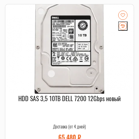
Если есть сомнения по совместимости, подберём
подходящую плату, процессор, память, накопитель или
серверную корзину под вашу конфигурацию. Для серверных
комплектующих особенно важно сверить поколение
платформы, форм-фактор, интерфейс и part number.
Смотрите также
HDD SATA
,
салазки и корзины
,
серверные комплектующие
.
HDD SAS 3,5 10TB DELL 7200 12Gbps новый
Доставка (от 4 дней)
65 480
₽