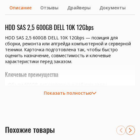
Описание
Отзывы
Драйверы
Документы
HDD SAS 2,5 600GB DELL 10K 12Gbps
HDD SAS 2,5 600GB DELL 10K 12Gbps — позиция для
сборки, ремонта или апгрейда компьютерной и серверной
техники. Карточка подготовлена так, чтобы быстро
оценить назначение, совместимость и ключевые
характеристики перед заказом.
Ключевые преимущества
Объем 600GB для серверных и рабочих задач.
Интерфейс SAS нужно сверить с корзиной, контроллером
Показать полностью
или платой.
серверные RAID-массивы, СХД и файловые серверы
замена дисков в SAS-корзинах 2.5 или 3.5 дюйма
подбор по скорости вращения, пропускной способности и
совместимости контроллера
Похожие товары
Совместимость и подбор