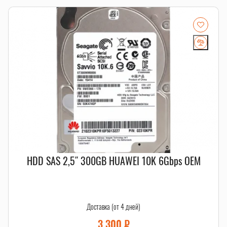
Если есть сомнения по совместимости, подберём
подходящую плату, процессор, память, накопитель или
серверную корзину под вашу конфигурацию. Для серверных
комплектующих особенно важно сверить поколение
платформы, форм-фактор, интерфейс и part number.
Смотрите также
HDD SAS
,
RAID-комплектующие
,
салазки и корзины
.
HDD SAS 2,5″ 300GB HUAWEI 10K 6Gbps OEM
Доставка (от 4 дней)
3 300
₽