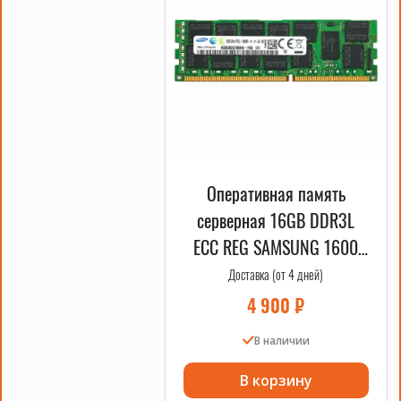
Оперативная память
серверная 16GB DDR3L
ECC REG SAMSUNG 1600
MHz 2Rx4 OEM
Доставка (от 4 дней)
4 900
₽
В наличии
В корзину