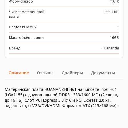
Форм-фактор
mATX
Чипсет материнской
Intel H61
платы
Слотов PCIe x16
1
Макс. объём памяти
16GB
Бренд
Huananzhi
Описание
Отзывы
Драйверы
Документы
Материнская плата HUANANZHI H61 на чипсете Intel H61
(LGA1155) с двухканальной DDR3 1333/1600 МГц (2 слота,
до 16 ГБ). Слот PCI Express 3.0 x16 и PCI Express 2.0 x1,
видеовыходы VGA/DVI/HDMI. Формат mATX (215×168 мм).