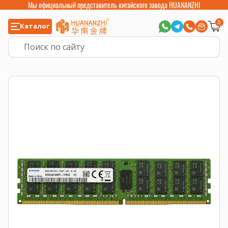
Мы официальный представитель китайского завода HUANANZHI
0
Каталог
Главная
>
Компьютерные комплектующие
>
Оперативная память
>
Опе