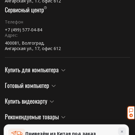
Ангарская ул., 17, офис 612
Сервисный центр
Телефон
+7 (499) 577-04-84
Адрес:
400081, Волгоград,
Ангарская ул., 17, офис 612
Купить для компьютера
Готовый компьютер
Купить видеокарту
Рекомендуемые товары
×
Правовая информация и политика
Привезём из Китая под заказ