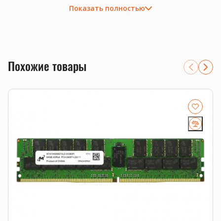
Ключевые преимущества
Показать полностью
Объем 64GB для апгрейда совместимой системы.
Тип памяти DDR4; перед заказом проверим
совместимость с платформой.
серверы 1С, виртуализация, базы данных и файловые
хранилища
Похожие товары
системы, где важны ECC-коррекция ошибок и стабильная
работа 24/7
расширение существующего сервера с проверкой
RDIMM/LRDIMM, рангов и частоты
Совместимость и подбор
Если есть сомнения по совместимости, подберём
подходящую плату, процессор, память, накопитель или
серверную корзину под вашу конфигурацию. Для серверных
комплектующих особенно важно сверить поколение
платформы, форм-фактор, интерфейс и part number.
Смотрите также
память для серверов
,
серверные SSD
,
серверные
комплектующие
.