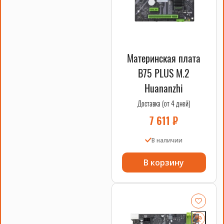
Смотрите также
процессоры
,
материнские платы
,
системы охлаждения
.
Материнская плата
B75 PLUS M.2
Huananzhi
Доставка (от 4 дней)
7 611
₽
В наличии
В корзину