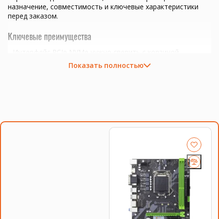
назначение, совместимость и ключевые характеристики
перед заказом.
Ключевые преимущества
Интерфейс PCIe NVMe нужно сверить с корзиной,
контроллером или платой.
Показать полностью
Сокет LGA1155; важно сверить поддержку BIOS и платы.
сборка или апгрейд офисного ПК, рабочей станции и
домашнего компьютера
задачи 1С-клиента, браузера, офисных программ и
многозадачности
подбор под конкретный сокет, BIOS и систему
охлаждения
Совместимость и подбор
Если есть сомнения по совместимости, подберём
подходящую плату, процессор, память, накопитель или
серверную корзину под вашу конфигурацию. Для серверных
комплектующих особенно важно сверить поколение
платформы, форм-фактор, интерфейс и part number.