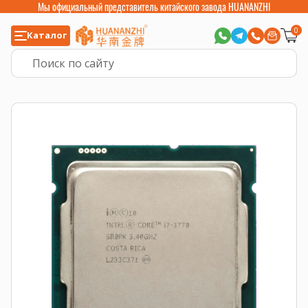
Мы официальный представитель китайского завода HUANANZHI
0
Каталог
Главная
>
Компьютерные комплектующие
>
Процессоры
>
Intel Core и 