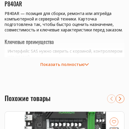
P840AR
P840AR — позиция для сборки, ремонта или апгрейда
компьютерной и серверной техники. Карточка
подготовлена так, чтобы быстро оценить назначение,
совместимость и ключевые характеристики перед заказом.
Ключевые преимущества
Интерфейс SAS нужно сверить с корзиной, контроллером
или платой.
подбор комплектующих под конкретную задачу и бюджет
Показать полностью
проверка совместимости перед отправкой
Совместимость и подбор
Если есть сомнения по совместимости, подберём
подходящую плату, процессор, память, накопитель или
Похожие товары
серверную корзину под вашу конфигурацию. Для серверных
комплектующих особенно важно сверить поколение
платформы, форм-фактор, интерфейс и part number.
Смотрите также