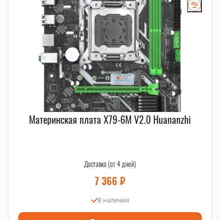
RAID-комплектующие
,
серверные SSD
,
серверные HDD
.
Материнская плата X79-6M V2.0 Huananzhi
Доставка (от 4 дней)
7 366
₽
В наличии