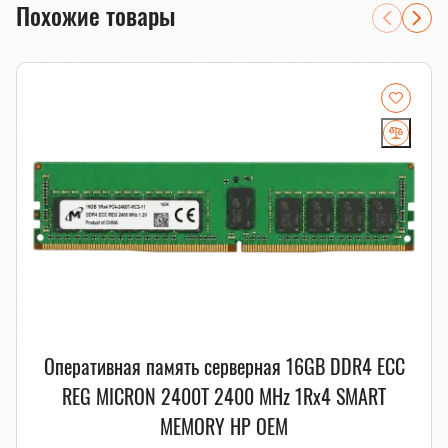
Xeon E5-2603 v3 будет прекрасным выбором.
Похожие товары
Q: Может ли этот процессор обрабатывать большие
объемы данных?
A: Благодаря 6 ядрам и частоте 1.60GHz, этот процессор
способен обрабатывать огромные массивы данных.
Q: Какова стоимость доставки?
A: Стоимость доставки зависит от расстояния и
выбранного вами способа доставки. Свяжитесь с нами для
получения детальной информации.
Оперативная память серверная 16GB DDR4 ECC
REG MICRON 2400T 2400 MHz 1Rx4 SMART
MEMORY HP OEM