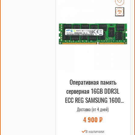
Оперативная память
серверная 16GB DDR3L
ECC REG SAMSUNG 1600
MHz 2Rx4 OEM
Доставка (от 4 дней)
4 900
₽
В наличии