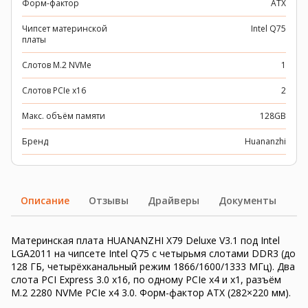
Форм-фактор
ATX
Чипсет материнской
Intel Q75
платы
Слотов M.2 NVMe
1
Слотов PCIe x16
2
Макс. объём памяти
128GB
Бренд
Huananzhi
Описание
Отзывы
Драйверы
Документы
Материнская плата HUANANZHI X79 Deluxe V3.1 под Intel
LGA2011 на чипсете Intel Q75 с четырьмя слотами DDR3 (до
128 ГБ, четырёхканальный режим 1866/1600/1333 МГц). Два
слота PCI Express 3.0 x16, по одному PCIe x4 и x1, разъём
M.2 2280 NVMe PCIe x4 3.0. Форм-фактор ATX (282×220 мм).