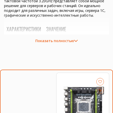
тактовой частотой 3.20GHz представляет собой мощное
решение для серверов и рабочих станций. Он идеально
подходит для различных задач, включая игры, сервера 1C,
графические и искусственно-интеллектные работы.
ХАРАКТЕРИСТИКИ
ЗНАЧЕНИЕ
Показать полностью
Количество ядер
8
Тактовая частота
3.20GHz
Сокет
LGA 2011
Кэш-память
20MB
Этот процессор обладает высокой производительностью и
надежностью, что делает его отличным выбором для