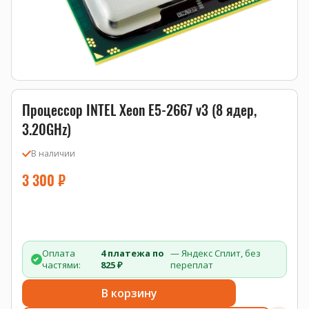
Процессор INTEL Xeon E5-2667 v3 (8 ядер,
3.20GHz)
В наличии
3 300
₽
Оплата
4 платежа по
— Яндекс Сплит, без
частями:
825 ₽
переплат
В корзину