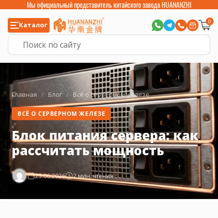
Мы официальный представитель китайского завода HUANANZHI
0
Каталог
Главная
/
Блог
/
Всё о серверном железе
ВСЁ О СЕРВЕРНОМ ЖЕЛЕЗЕ
Блок питания сервера: как
рассчитать мощность
23.06.2026
2 мин. чтения