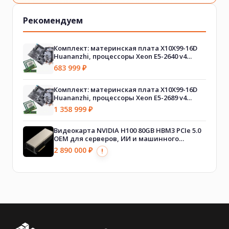
Рекомендуем
Комплект: материнская плата X10X99-16D
Huananzhi, процессоры Xeon E5-2640 v4
(2шт.), оперативная память DDR4 512GB
683 999
₽
(64GB x 8шт.), A700 Huananzhi (2шт.)
Комплект: материнская плата X10X99-16D
Huananzhi, процессоры Xeon E5-2689 v4
(2шт.), оперативная память DDR4 1024GB
1 358 999
₽
(64GB x 16шт.), A700 Huananzhi (2шт.)
Видеокарта NVIDIA H100 80GB HBM3 PCIe 5.0
OEM для серверов, ИИ и машинного
обучения
2 890 000
₽
!