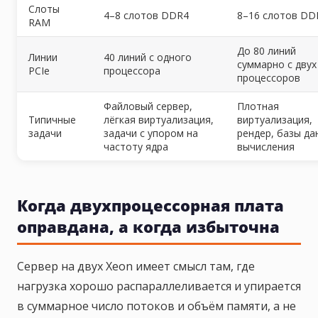
Слоты
4–8 слотов DDR4
8–16 слотов DD
RAM
До 80 линий
Линии
40 линий с одного
суммарно с двух
PCIe
процессора
процессоров
Файловый сервер,
Плотная
Типичные
лёгкая виртуализация,
виртуализация,
задачи
задачи с упором на
рендер, базы да
частоту ядра
вычисления
Когда двухпроцессорная плата
оправдана, а когда избыточна
Сервер на двух Xeon имеет смысл там, где
нагрузка хорошо распараллеливается и упирается
в суммарное число потоков и объём памяти, а не