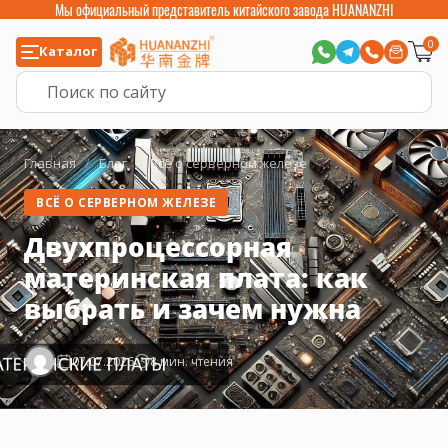
Мы официальный представитель китайского завода HUANANZHI
0
Каталог
Главная
/
Блог
/
Всё о серверном железе
ВСЁ О СЕРВЕРНОМ ЖЕЛЕЗЕ
Двухпроцессорная
материнская плата: как
выбрать и зачем нужна
07.07.2026
8 мин. чтения