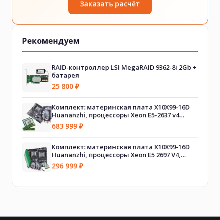
Заказать расчёт
Рекомендуем
RAID-контроллер LSI MegaRAID 9362-8i 2Gb +
батарея
25 800
₽
Комплект: материнская плата X10X99-16D
Huananzhi, процессоры Xeon E5-2637 v4
(2шт.), оперативная память DDR4 512GB
683 999
₽
(64GB x 8шт.), A700 Huananzhi (2шт.)
Комплект: материнская плата X10X99-16D
Huananzhi, процессоры Xeon E5 2697 V4,
оперативная память DDR4 256Gb, CPU cooler
296 999
₽
A700