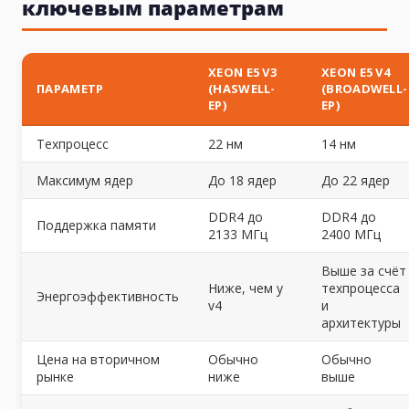
ключевым параметрам
XEON E5 V3
XEON E5 V4
ПАРАМЕТР
(HASWELL-
(BROADWELL-
EP)
EP)
Техпроцесс
22 нм
14 нм
Максимум ядер
До 18 ядер
До 22 ядер
DDR4 до
DDR4 до
Поддержка памяти
2133 МГц
2400 МГц
Выше за счёт
Ниже, чем у
техпроцесса
Энергоэффективность
v4
и
архитектуры
Цена на вторичном
Обычно
Обычно
рынке
ниже
выше