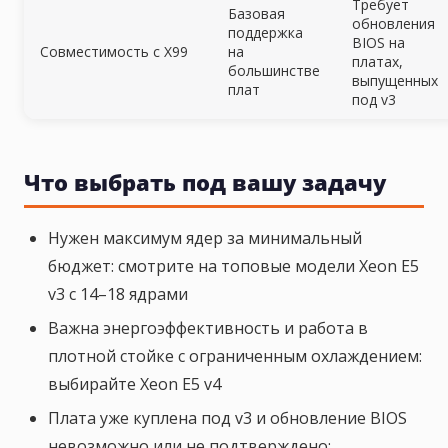
Требует
Базовая
обновления
поддержка
BIOS на
Совместимость с X99
на
платах,
большинстве
выпущенных
плат
под v3
Что выбрать под вашу задачу
Нужен максимум ядер за минимальный
бюджет: смотрите на топовые модели Xeon E5
v3 с 14–18 ядрами
Важна энергоэффективность и работа в
плотной стойке с ограниченным охлаждением:
выбирайте Xeon E5 v4
Плата уже куплена под v3 и обновление BIOS
невозможно или не подтверждено: