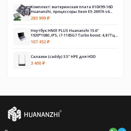
Комплект: материнская плата X10X99-16D
Huananzhi, процессоры Xeon E5-2697A v4
(2шт.), оперативная память DDR4 256GB
283 999
₽
(32GB x 8шт.), A700 Huananzhi (2шт.)
Ноутбук HN01 PLUS Huananzhi 15.6″
1920*1080 ,IPS, i7-1185G7 Turbo boost: 4,8 ГГц,
32G DDR4 2666 RAM, 1T M.2 SSD, NVIDIA MX450
107 452
₽
2 Gb
Салазки (caddy) 3.5″ HPE для HDD
3 400
₽