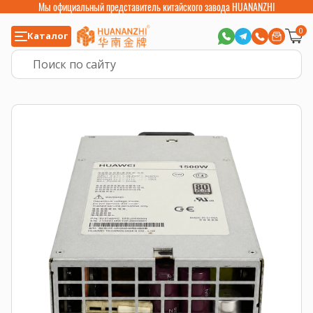
Мы официальный представитель китайского завода HUANANZHI
0
Каталог
Главная
>
Компьютерные комплектующие
>
Блоки питания (БП)
>
Блок 