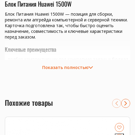
Блок Питания Huawei 1500W
Блок Питания Huawei 1500W — позиция для сборки,
ремонта или апгрейда компьютерной и серверной техники.
Карточка подготовлена так, чтобы быстро оценить
назначение, совместимость и ключевые характеристики
перед заказом.
Ключевые преимущества
подбор комплектующих под конкретную задачу и бюджет
проверка совместимости перед отправкой
Показать полностью
Совместимость и подбор
Если есть сомнения по совместимости, подберём
подходящую плату, процессор, память, накопитель или
серверную корзину под вашу конфигурацию. Для серверных
Похожие товары
комплектующих особенно важно сверить поколение
платформы, форм-фактор, интерфейс и part number.
Смотрите также
блоки питания
,
серверные комплектующие
,
кабели и