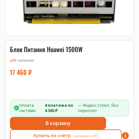
Блок Питания Huawei 1500W
В наличии
17 460
₽
Оплата
4 платежа по
— Яндекс Сплит, без
частями:
4 365 ₽
переплат
В корзину
Купить по счёту
юрлицам и ИП