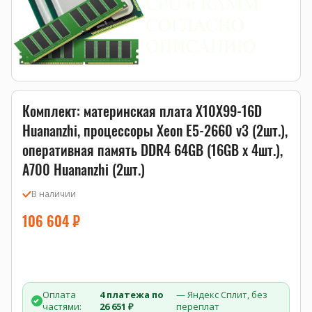
Комплект: материнская плата X10X99-16D
Huananzhi, процессоры Xeon E5-2660 v3 (2шт.),
оперативная память DDR4 64GB (16GB x 4шт.),
A700 Huananzhi (2шт.)
В наличии
106 604
₽
Оплата
4 платежа по
— Яндекс Сплит, без
частями:
26 651 ₽
переплат