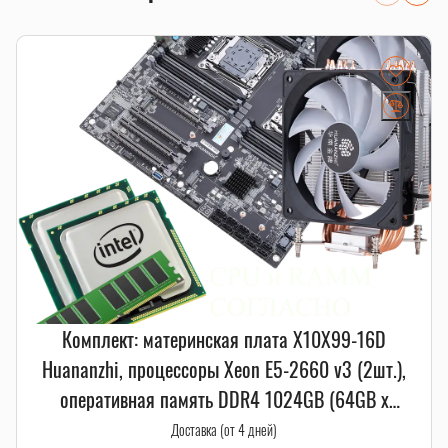
Комплект: материнская плата X10X99-16D
Huananzhi, процессоры Xeon E5-2660 v3 (2шт.),
оперативная память DDR4 1024GB (64GB x
16шт.), A700 Huananzhi (2шт.)
Доставка (от 4 дней)