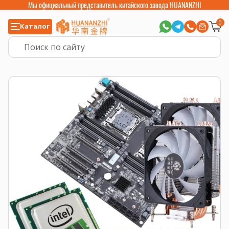
Мы официальный представитель китайского завода HUANANZHI
0
Каталог
Главная
>
Готовые комплекты
>
Комплект: материнская плата X10X99-16