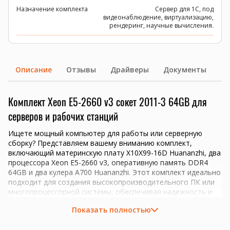
Назначение комплекта
Сервер для 1C, под
видеонаблюдение, виртуализацию,
рендеринг, научные вычисления.
Описание
Отзывы
Драйверы
Документы
Комплект Xeon E5-2660 v3 сокет 2011-3 64GB для
серверов и рабочих станций
Ищете мощный компьютер для работы или серверную
сборку? Представляем вашему вниманию комплект,
включающий материнскую плату X10X99-16D Huananzhi, два
процессора Xeon E5-2660 v3, оперативную память DDR4
64GB и два кулера A700 Huananzhi. Этот комплект идеально
подходит для создания высокопроизводительного ПК или
многопроцессорной системы, обеспечивая надежность и
производительность на высшем уровне.
Показать полностью
Материнская плата X10X99-16D Huananzhi