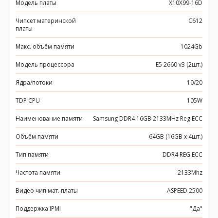
Модель платы
X10X99-16D
Чипсет материнской
C612
платы
Макс. объём памяти
1024Gb
Модель процессора
E5 2660 v3 (2шт.)
Ядра/потоки
10/20
TDP CPU
105W
Наименование памяти
Samsung DDR4 16GB 2133MHz Reg ECC
Объём памяти
64GB (16GB x 4шт.)
Тип памяти
DDR4 REG ECC
Частота памяти
2133Mhz
Видео чип мат. платы
ASPEED 2500
Поддержка IPMI
"Да"