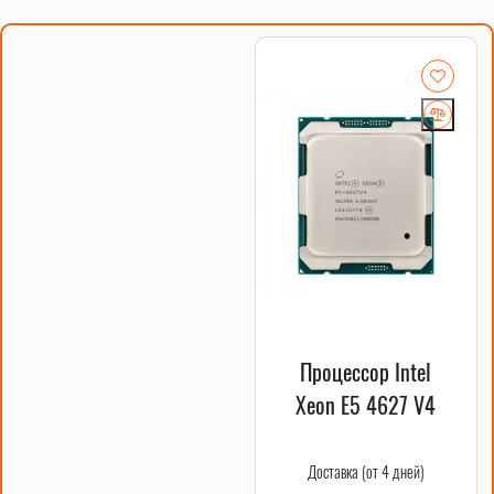
КОМПОНЕНТ
ХАРАКТЕРИСТИКИ
Материнская
Поддержка процессоров Intel Xeon, 8
плата X10X99-
слотов для оперативной памяти DDR4,
16D Huananzhi
поддержка до 256GB RAM, сокет 2011-3
Процессоры
10 ядер, тактовая частота 2.9GHz,
Xeon E5-2666 V3
поддержка многопоточности, высокая
(2 шт.)
производительность
Оперативная
Тип памяти: DDR4 ECC REG, частота
память DDR4
2400MHz, высокая надежность и скорость
256GB (32GB x 8
работы
шт.)
Процессор Intel
Надежное охлаждение всех
Кулера А700
Xeon E5 4627 V4
компонентов системы
Доставка (от 4 дней)