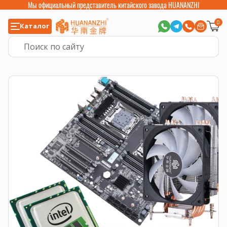
Мы официальный представитель китайского завода HUANANZHI
0
Каталог
Главная
>
Готовые комплекты
>
Комплект: материнская плата X10X99-16