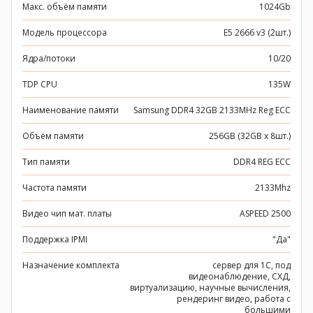
Макс. объём памяти
1024Gb
Модель процессора
E5 2666 v3 (2шт.)
Ядра/потоки
10/20
TDP CPU
135W
Наименование памяти
Samsung DDR4 32GB 2133MHz Reg ECC
Объём памяти
256GB (32GB x 8шт.)
Тип памяти
DDR4 REG ECC
Частота памяти
2133Mhz
Видео чип мат. платы
ASPEED 2500
Поддержка IPMI
"Да"
Назначение комплекта
сервер для 1C, под
видеонаблюдение, СХД,
виртуализацию, научные вычисления,
рендеринг видео, работа с
большими