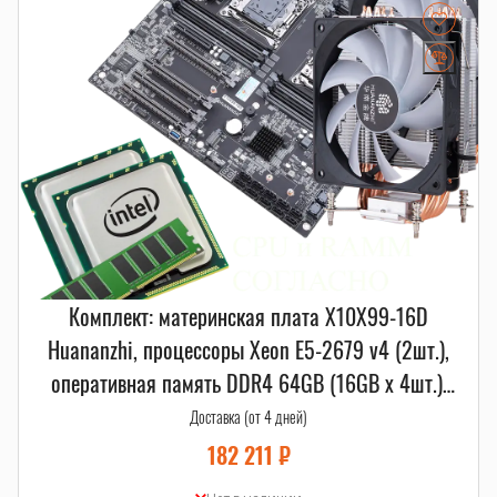
Комплект: материнская плата X10X99-16D
Huananzhi, процессоры Xeon E5-2679 v4 (2шт.),
оперативная память DDR4 64GB (16GB x 4шт.),
A700 Huananzhi (2шт.)
Доставка (от 4 дней)
182 211
₽