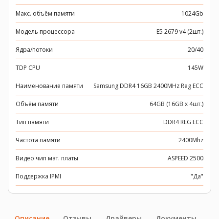
Макс. объём памяти
1024Gb
Модель процессора
E5 2679 v4 (2шт.)
Ядра/потоки
20/40
TDP CPU
145W
Наименование памяти
Samsung DDR4 16GB 2400MHz Reg ECC
Объём памяти
64GB (16GB x 4шт.)
Тип памяти
DDR4 REG ECC
Частота памяти
2400Mhz
Видео чип мат. платы
ASPEED 2500
Поддержка IPMI
"Да"
Описание
Отзывы
Драйверы
Документы