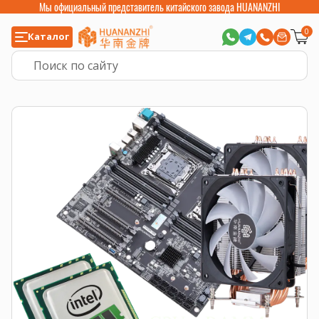
Мы официальный представитель китайского завода HUANANZHI
0
Каталог
Главная
>
Готовые комплекты
>
Комплект: материнская плата X10X99-16