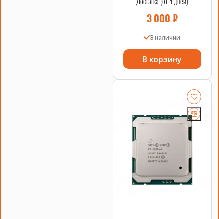
Доставка (от 4 дней)
3 000
₽
Оперативная память DDR4 64GB
В наличии
Оперативная память DDR4 64GB (16GB x 4шт.) — это
В корзину
гарантия быстродействия и стабильной работы вашего
компьютера. Она обеспечивает высокую скорость
передачи данных и позволяет работать с большими
объемами информации без задержек.
Основные характеристики оперативной памяти DDR4 64GB:
ХАРАКТЕРИСТИКА
ОПИСАНИЕ
Тип памяти
DDR4
Объем
64GB (16GB x 4)
Частота
2400 MHz