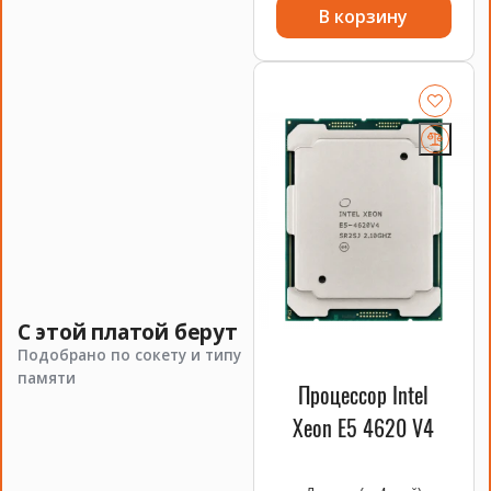
В корзину
Процессоры Xeon E5-2679 v4
Процессоры Xeon E5-2679 v4 — это сердце вашего мощного
компьютера. Они обеспечивают высокую
производительность и стабильность работы даже при
максимальных нагрузках. Эти процессоры идеально
подходят для серверной сборки и выполнения сложных
вычислительных задач.
Основные характеристики процессоров Xeon E5-2679 v4:
ХАРАКТЕРИСТИКА
ОПИСАНИЕ
Количество ядер
20
С этой платой берут
Подобрано по сокету и типу
Тактовая частота
2.50 GHz
памяти
Процессор Intel
Xeon E5 4620 V4
Кэш
50 MB
Технология
14 nm