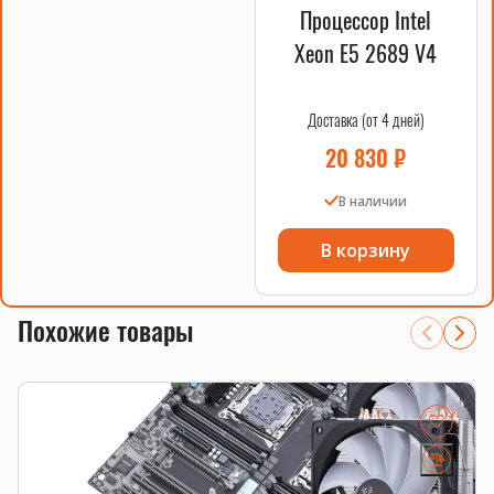
Процессор Intel
ECC
Да
Xeon E5 2689 V4
Доставка (от 4 дней)
Кулеры A700 Huananzhi
20 830
₽
Для обеспечения надежного охлаждения системы в
комплект входят два кулера A700 Huananzhi. Они
В наличии
эффективно отводят тепло от процессоров, поддерживая
оптимальную температуру работы даже при высоких
В корзину
нагрузках.
Основные характеристики кулеров A700 Huananzhi:
Похожие товары
ХАРАКТЕРИСТИКА
ОПИСАНИЕ
Тип
Воздушное охлаждение
Совместимость
Сокет 2011-3