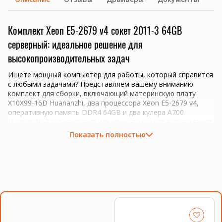
Комплект Xeon E5-2679 v4 сокет 2011-3 64GB
серверный: идеальное решение для
высокопроизводительных задач
Ищете мощный компьютер для работы, который справится
с любыми задачами? Представляем вашему вниманию
комплект для сборки, включающий материнскую плату
X10X99-16D Huananzhi, два процессора Xeon E5-2679 v4,
оперативную память DDR4 64GB и два кулера A700
Huananzhi. Этот комплект идеально подходит для создания
высокопроизводительного сервера или производительного
Показать полностью
ПК, способного справиться с многозадачностью и самыми
требовательными приложениями.
Материнская плата X10X99-16D Huananzhi
Материнская плата X10X99-16D Huananzhi — это основа
вашего будущего сервера. Она поддерживает процессоры
Xeon и обеспечивает стабильную работу системы. Плата
оснащена всеми необходимыми интерфейсами для