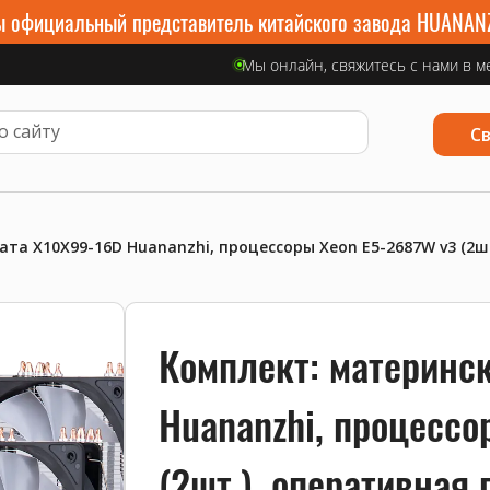
 официальный представитель китайского завода HUANAN
Мы онлайн, свяжитесь с нами в м
С
та X10X99-16D Huananzhi, процессоры Xeon E5-2687W v3 (2шт.
Комплект: материнс
Huananzhi, процессо
(2шт.), оперативная