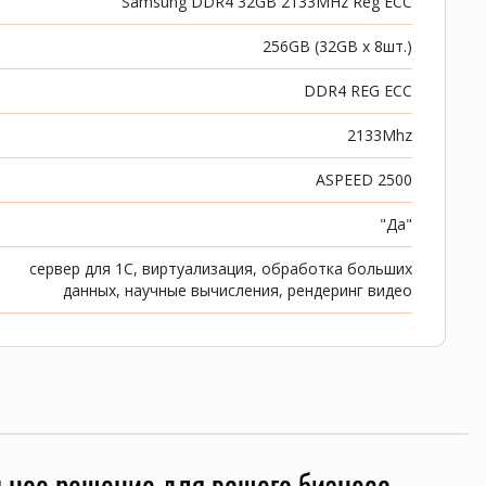
Samsung DDR4 32GB 2133MHz Reg ECC
256GB (32GB x 8шт.)
DDR4 REG ECC
2133Mhz
ASPEED 2500
"Да"
сервер для 1C, виртуализация, обработка больших
данных, научные вычисления, рендеринг видео
ьное решение для вашего бизнеса