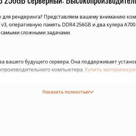
у для рендеринга? Представляем вашему вниманию ком
 v3, оперативную память DDR4 256GB и два кулера A700
с самыми сложными задачами.
ва вашего будущего сервера. Она поддерживает устано
окопроизводительного компьютера.
Купить материнскую 
Показать полностью
ерверу невероятную мощность. Каждый из них имеет 10 
йшие сроки.
Купить процессоры Xeon E5-2687W v3
можно