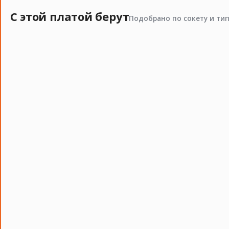
Преимущества комплекта Xeon E5-2687W v3 сокет 2011
С этой платой берут
Подобрано по сокету и ти
Этот комплект идеально подходит для создания мощ
надежность и стабильность работы. Вы можете заказа