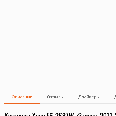
Описание
Отзывы
Драйверы
Комплект Xeon E5-2687W v3 сокет 2011