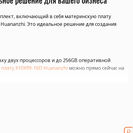
плект, включающий в себя материнскую плату
 Huananzhi. Это идеальное решение для создания
вку двух процессоров и до 256GB оперативной
плату X10X99-16D Huananzhi
можно прямо сейчас на
ядер и тактовую частоту 3.1 GHz, что позволяет
 с доставкой по всей России.