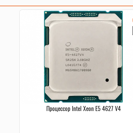
мяти по 32GB каждый, что в сумме дает 256GB. Это сер
хлаждение процессоров, что позволяет поддерживать 
овнем шума, что делает их идеальным выбором для се
Процессор Intel Xeon E5 4627 V4