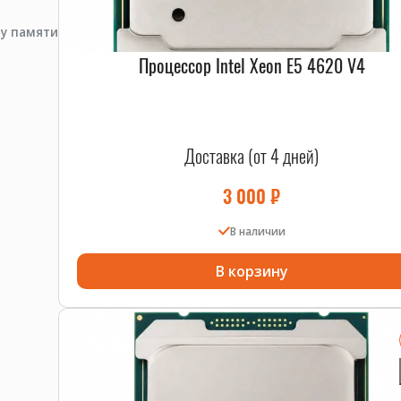
-3 256GB серверный
пу памяти
ного сервера, который справится с любыми задачами. 
Процессор Intel Xeon E5 4620 V4
ть комплект с доставкой по всей России.
Доставка (от 4 дней)
3 000
₽
В наличии
В корзину