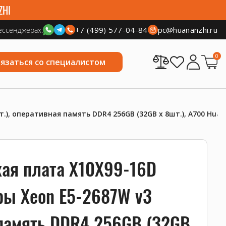
ZHI
+7 (499) 577-04-84
pc@huananzhi.ru
ессенджерах:
0
вязаться со специалистом
), оперативная память DDR4 256GB (32GB x 8шт.), A700 Huana
кая плата X10X99-16D
ры Xeon E5-2687W v3
 память DDR4 256GB (32GB