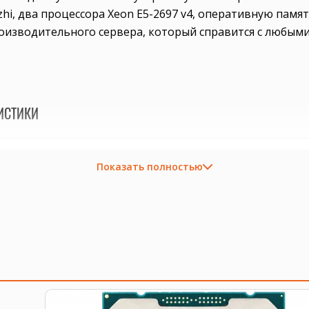
, два процессора Xeon E5-2697 v4, оперативную память
оизводительного сервера, который справится с любыми
ИСТИКИ
процессоров Xeon, до 1024GB оперативной памяти DDR4, множество 
Показать полностью
 потоков, тактовая частота 2.3GHz, поддержка многопоточности
red, частота 2400MHz, высокая надежность и производительность
хлаждение для стабильной работы сервера