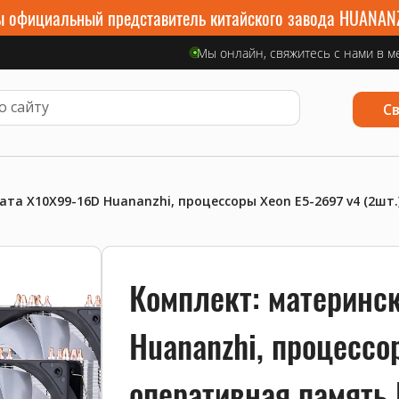
 официальный представитель китайского завода HUANAN
Мы онлайн, свяжитесь с нами в м
С
та X10X99-16D Huananzhi, процессоры Xeon E5-2697 v4 (2шт.)
Комплект: материнс
Huananzhi, процессор
оперативная память