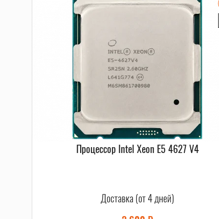
ый предлагает множество преимуществ для создания мо
рной платформы, поддерживая установку до 1024GB опе
лительные задачи.
ами обеспечивают высокую производительность и много
ии и энергосбережения, что позволяет оптимизировать
обеспечивает высокую надежность и защиту данных от 
бои могут привести к значительным потерям.
Процессор Intel Xeon E5 4627 V4
 v4 LGA2011-3 1024GB серверный на нашем сайте. Мы п
могут вам выбрать оптимальную конфигурацию для ваш
Доставка (от 4 дней)