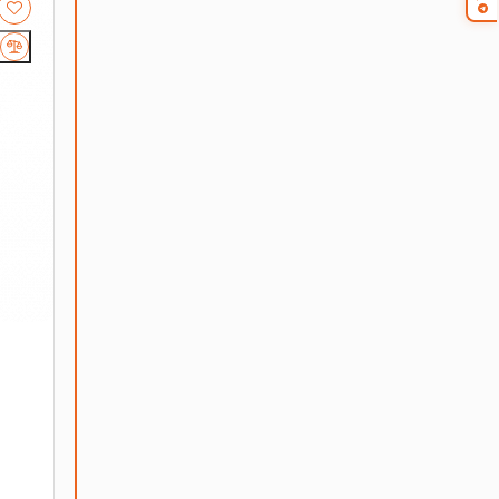
щного сервера. Материнская плата X10X99-16D
ративной памяти DDR4. Это позволяет обрабатывать
задачность, что делает их идеальными для серверных
 работу сервера и снизить затраты на
ошибок. Это особенно важно для серверов,
редлагаем быструю
доставку
и гарантию качества на
его бизнеса и ответят на все ваши вопросы.