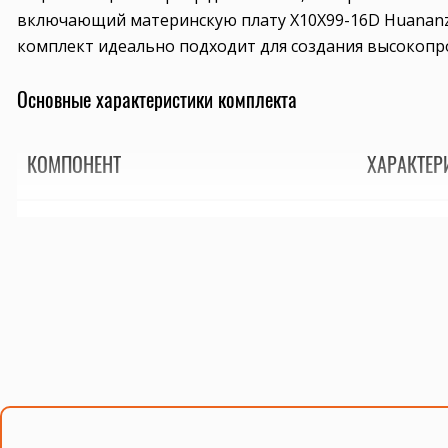
включающий материнскую плату X10X99-16D Huananzhi
комплект идеально подходит для создания высокопр
Основные характеристики комплекта
КОМПОНЕНТ
ХАРАКТЕР
Материнская плата X10X99-16D Huananzhi
Поддержка 
Процессоры Xeon E5-2697 v4 (2 шт.)
18 ядер, 36
Оперативная память DDR4 1024GB (64GB x 16 шт.)
ECC Registe
Кулер А700
Надежное о