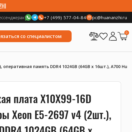
ZHI
+7 (499) 577-04-84
pc@huananzhi.ru
ессенджерах:
0
вязаться со специалистом
, оперативная память DDR4 1024GB (64GB x 16шт.), A700 Huan
кая плата X10X99-16D
ы Xeon E5-2697 v4 (2шт.),
 DDR4 1024GB (64GB x