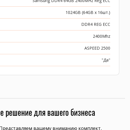
Samsung DDR4 64GB 2400MHz Reg ECC
1024GB (64GB x 16шт.)
DDR4 REG ECC
2400Mhz
ASPEED 2500
"Да"
е решение для вашего бизнеса
 Представляем вашему вниманию комплект,