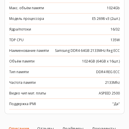
Макс. объём памяти
1024Gb
Модель процессора
E5 2698 v3 (2шт.)
Ядра/потоки
16/32
TDP CPU
135W
Наименование памяти
Samsung DDR4 64GB 2133MHz Reg ECC
Объём памяти
1024GB (64GB x 16шт.)
Тип памяти
DDR4 REG ECC
Частота памяти
2133Mhz
Видео чип мат. платы
ASPEED 2500
Поддержка IPMI
"Да"
Описание
Отзывы
Драйверы
Документы