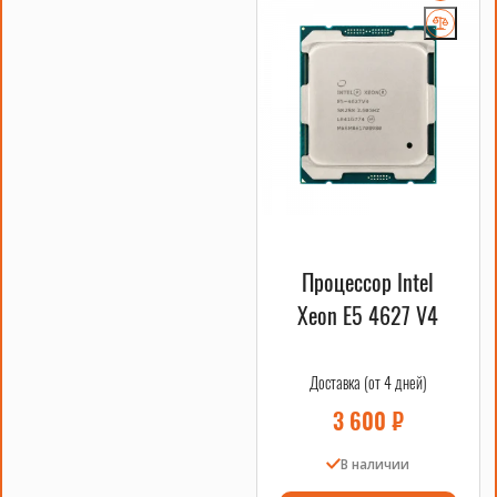
X10X99-16D
1024GB DDR4 RAM, множество
Huananzhi
слотов расширения
16 ядер, 32 потока, тактовая
Процессоры Xeon
частота 2.3GHz, поддержка
E5-2698 v3 (2 шт.)
многопоточности
Оперативная
ECC Registered, частота 2133MHz,
память DDR4 1024GB
высокая надежность и
(64GB x 16 шт.)
производительность
Процессор Intel
Охлаждение
А700 Huananzhi 2шт
Xeon E5 4627 V4
Преимущества комплекта Xeon E5-2698 v3 LGA2011-3
Доставка (от 4 дней)
1024GB серверный
3 600
₽
Этот комплект идеально подходит для создания серверной
В наличии
сборки, обеспечивая высокую производительность и
надежность. Материнская плата X10X99-16D Huananzhi