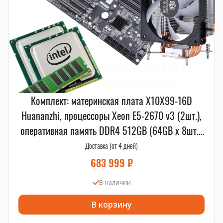
Комплект: материнская плата X10X99-16D
Huananzhi, процессоры Xeon E5-2670 v3 (2шт.),
оперативная память DDR4 512GB (64GB x 8шт.),
A700 Huananzhi (2шт.)
Доставка (от 4 дней)
683 999
₽
В наличии
В корзину