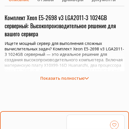
Комплект Xeon E5-2698 v3 LGA2011-3 1024GB
серверный: Высокопроизводительное решение для
вашего сервера
Ищете мощный сервер для выполнения сложных
вычислительных задач? Комплект Xeon E5-2698 v3 LGA2011-
3 1024GB серверный — это идеальное решение для
создания высокопроизводительного компьютера. Включая
материнскую плату X10X99-16D Huananzhi, два процессора
Xeon E5-2698 v3, оперативную память DDR4 1024GB и два
кулера A700 Huananzhi, этот комплект обеспечит вам
Показать полностью
надежную и быструю работу сервера.
Основные компоненты комплекта
КОМПОНЕНТ
ХАРАКТЕРИСТИКИ
Материнская плата
Поддержка процессоров Xeon, до