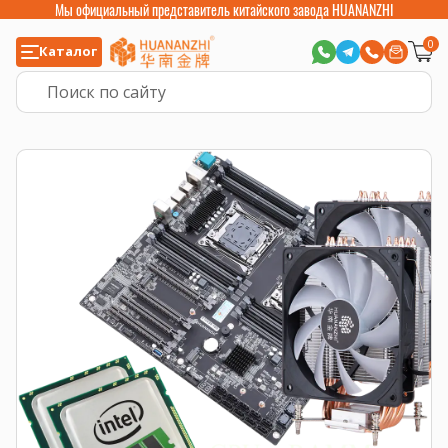
Мы официальный представитель китайского завода HUANANZHI
0
Каталог
Главная
>
Готовые комплекты
>
Комплект: материнская плата X10X99-16