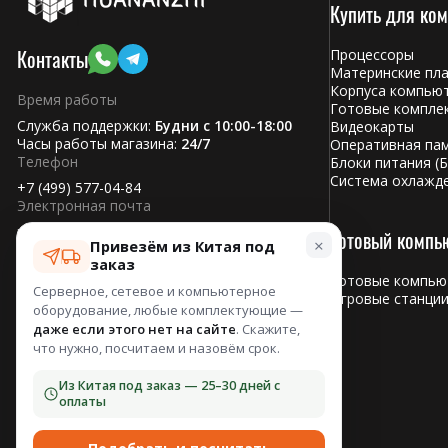
Купить для ко
Контакты
Процессоры
Материнские пл
Корпуса компью
Время работы
Готовые компле
Служба поддержки:
Будни с 10:00-18:00
Видеокарты
Часы работы магазина:
24/7
Оперативная па
Телефон
Блоки питания (Б
Система охлажд
+7 (499) 577-04-84
Электронная почта
pc@huananzhi.ru
Готовый компь
×
Привезём из Китая под
Адрес:
заказ
400081, Волгоград,
Готовые компьют
Серверное, сетевое и компьютерное
Ангарская ул., 17, офис 612
Игровые станци
оборудование, любые комплектующие —
даже если этого нет на сайте
. Скажите,
Сервисный центр
что нужно, посчитаем и назовём срок.
Из Китая под заказ — 25–30 дней с
Телефон
оплаты
+7 (499) 577-04-84
Адрес: