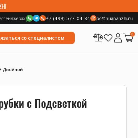
ZHI
+7 (499) 577-04-84
pc@huananzhi.ru
ессенджерах:
0
вязаться со специалистом
й Двойной
рубки с Подсветкой