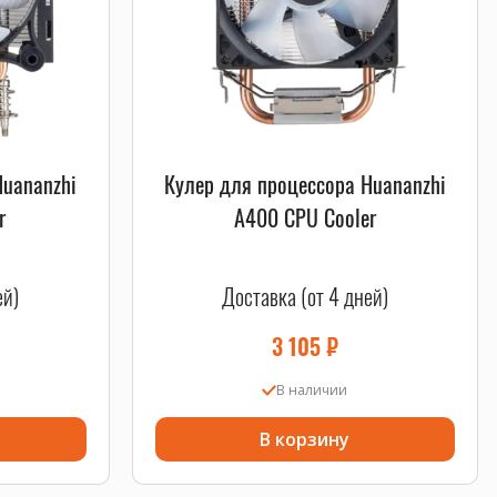
Huananzhi
Кулер для процессора Huananzhi
r
A400 CPU Cooler
ей)
Доставка (от 4 дней)
3 105
₽
В наличии
В корзину