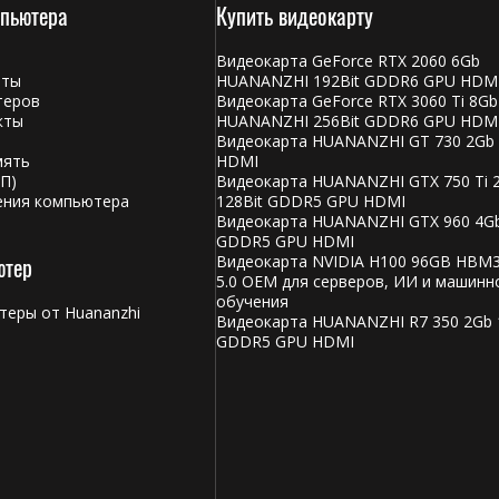
мпьютера
Купить видеокарту
Видеокарта GeForce RTX 2060 6Gb
аты
HUANANZHI 192Bit GDDR6 GPU HDM
теров
Видеокарта GeForce RTX 3060 Ti 8Gb
кты
HUANANZHI 256Bit GDDR6 GPU HDM
Видеокарта HUANANZHI GT 730 2Gb
мять
HDMI
П)
Видеокарта HUANANZHI GTX 750 Ti 
ения компьютера
128Bit GDDR5 GPU HDMI
Видеокарта HUANANZHI GTX 960 4Gb
GDDR5 GPU HDMI
ютер
Видеокарта NVIDIA H100 96GB HBM3
5.0 OEM для серверов, ИИ и машинн
обучения
еры от Huananzhi
Видеокарта HUANANZHI R7 350 2Gb 
и
GDDR5 GPU HDMI