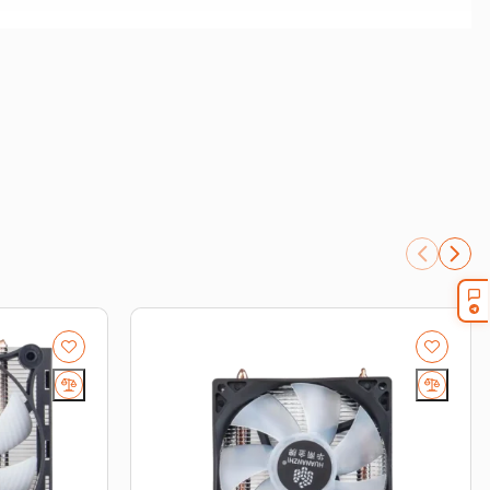
рверную корзину под вашу конфигурацию. Для
number.