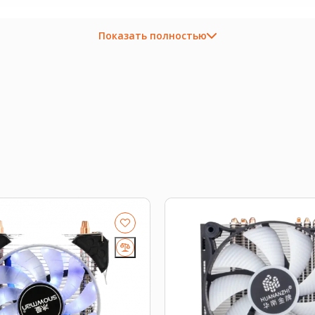
ходящую плату, процессор, память, накопитель или се
Показать полностью
околение платформы, форм-фактор, интерфейс и part 
ров
.