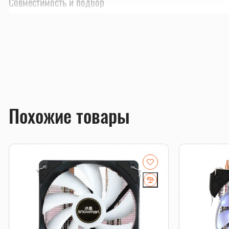
Совместимость и подбор
Если есть сомнения по совместимости, подберём под
серверных комплектующих особенно важно сверить п
Смотрите также
системы охлаждения
,
процессоры
,
корпуса компьюте
Похожие товары