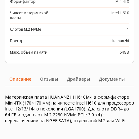
Форм-фактор
Mini-ITX
Чипсет материнской
Intel H610
платы
Слотов M.2 NVMe
1
Бренд
Huananzhi
Макс. объём памяти
64GB
Описание
Отзывы
Драйверы
Документы
Материнская плата HUANANZHI H610M-I в форм-факторе
Mini-ITX (170×170 мм) на чипсете Intel H610 для процессоров
Intel 12/13/14-го поколения (LGA1700). Два слота DDR4 до
64 ГБ и один слот M.2 2280 NVMe PCIe 3.0 x4 (с
переключением на NGFF SATA), отдельный M.2 для Wi-Fi.