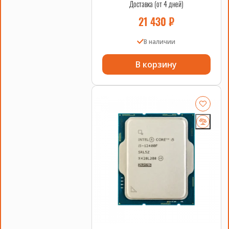
2DRx4 HPE OEM
Доставка (от 4 дней)
21 430
₽
В наличии
В корзину