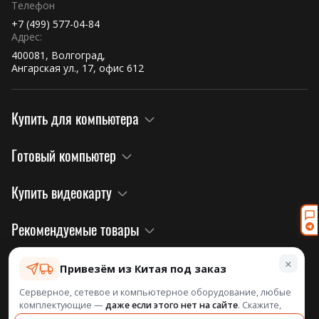
Телефон
+7 (499) 577-04-84
Адрес:
400081, Волгоград,
Ангарская ул., 17, офис 612
Купить для компьютера
Готовый компьютер
Купить видеокарту
Рекомендуемые товары
×
Правовая информация и политика
Привезём из Китая под заказ
Серверное, сетевое и компьютерное оборудование, любые
комплектующие —
даже если этого нет на сайте
. Скажите,
Информация о нас
что нужно, посчитаем и назовём срок.