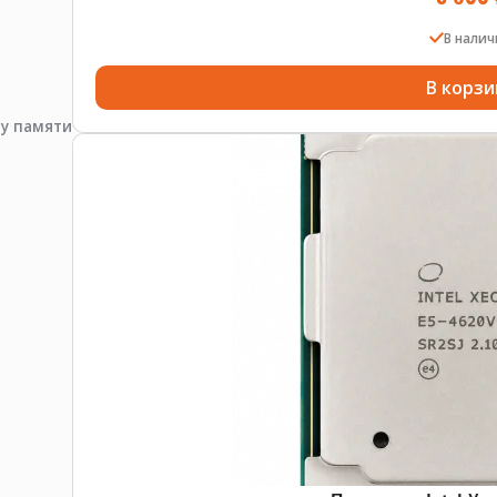
В нали
В корзи
пу памяти