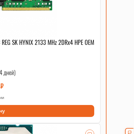
C REG SK HYNIX 2133 MHz 2DRx4 HPE OEM
4 дней)
0
₽
чии
ну