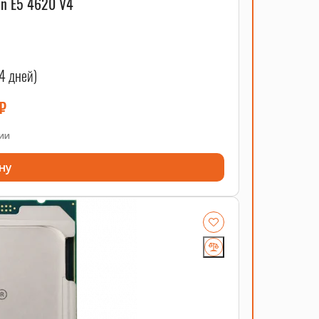
on E5 4620 V4
4 дней)
₽
чии
ну