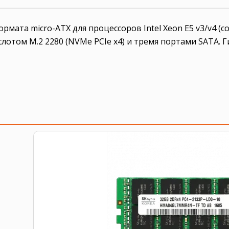
ата micro-ATX для процессоров Intel Xeon E5 v3/v4 (с
, слотом M.2 2280 (NVMe PCIe x4) и тремя портами SATA.