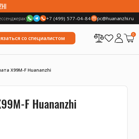
ZHI
+7 (499) 577-04-84
pc@huananzhi.ru
ессенджерах:
0
вязаться со специалистом
ата X99M-F Huananzhi
X99M-F Huananzhi