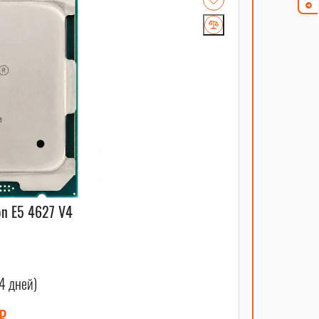
on E5 4627 V4
4 дней)
₽