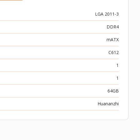
LGA 2011-3
DDR4
mATX
C612
1
1
64GB
Huananzhi