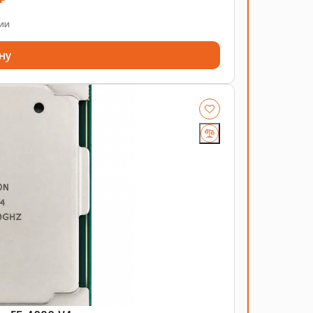
чии
ну