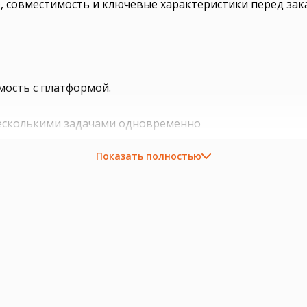
, совместимость и ключевые характеристики перед зак
мость с платформой.
несколькими задачами одновременно
 типа модуля и совместимости платы
Показать полностью
ходящую плату, процессор, память, накопитель или се
околение платформы, форм-фактор, интерфейс и part 