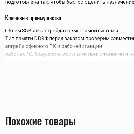
подготовлена так, чтобы быстро оценить назначение
Ключевые преимущества
Объем 8GB для апгрейда совместимой системы.
Тип памяти DDR4; перед заказом проверим совмести
апгрейд офисного ПК и рабочей станции
работа с 1С, браузером, офисными приложениями и 
замена или расширение памяти с проверкой частоты,
Совместимость и подбор
Если есть сомнения по совместимости, подберём под
серверных комплектующих особенно важно сверить п
Смотрите также
Похожие товары
оперативную память
,
процессоры
,
SSD-накопители
.