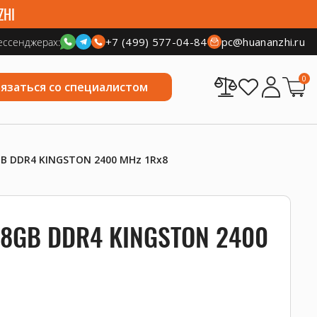
ZHI
+7 (499) 577-04-84
pc@huananzhi.ru
ессенджерах:
0
вязаться со специалистом
B DDR4 KINGSTON 2400 MHz 1Rx8
 8GB DDR4 KINGSTON 2400