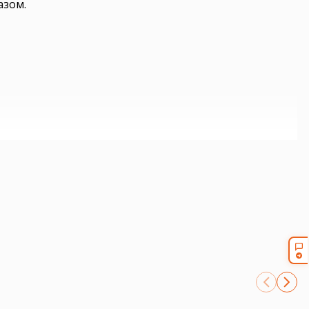
азом.
рверную корзину под вашу конфигурацию. Для
number.