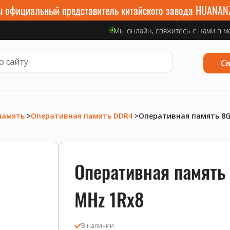
 официальный представитель китайского завода HUANAN
Мы онлайн, свяжитесь с нами в м
С
память
>
Оперативная память DDR4
>
Оперативная память 8G
Оперативная память
MHz 1Rx8
В наличии