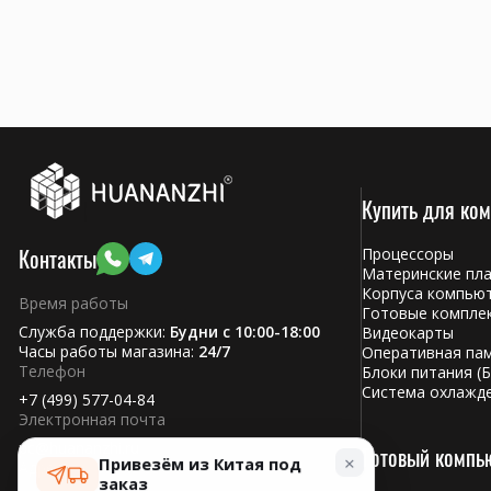
Купить для ко
Контакты
Процессоры
Материнские пл
Корпуса компью
Время работы
Готовые компле
Служба поддержки:
Будни с 10:00-18:00
Видеокарты
Часы работы магазина:
24/7
Оперативная па
Телефон
Блоки питания (Б
Система охлажд
+7 (499) 577-04-84
Электронная почта
pc@huananzhi.ru
Готовый компь
×
Привезём из Китая под
Адрес:
заказ