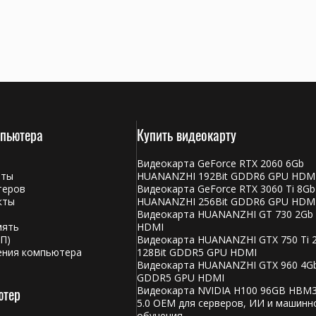
мпьютера
Купить видеокарту
Видеокарта GeForce RTX 2060 6Gb
аты
HUANANZHI 192Bit GDDR6 GPU HDM
теров
Видеокарта GeForce RTX 3060 Ti 8Gb
кты
HUANANZHI 256Bit GDDR6 GPU HDM
Видеокарта HUANANZHI GT 730 2Gb
мять
HDMI
П)
Видеокарта HUANANZHI GTX 750 Ti 
ения компьютера
128Bit GDDR5 GPU HDMI
Видеокарта HUANANZHI GTX 960 4Gb
GDDR5 GPU HDMI
ютер
Видеокарта NVIDIA H100 96GB HBM3
5.0 OEM для серверов, ИИ и машинн
обучения