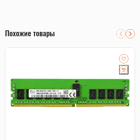
Объем 32GB для апгрейда совместимой системы.
Тип памяти DDR4; перед заказом проверим
совместимость с платформой.
серверы 1С, виртуализация, базы данных и файловые
хранилища
Похожие товары
системы, где важны ECC-коррекция ошибок и стабильная
работа 24/7
расширение существующего сервера с проверкой
RDIMM/LRDIMM, рангов и частоты
Совместимость и подбор
Если есть сомнения по совместимости, подберём
подходящую плату, процессор, память, накопитель или
серверную корзину под вашу конфигурацию. Для серверных
комплектующих особенно важно сверить поколение
платформы, форм-фактор, интерфейс и part number.
Смотрите также
память для серверов
,
серверные SSD
,
серверные
комплектующие
.