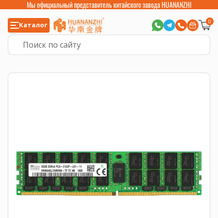
Мы официальный представитель китайского завода HUANANZHI
0
Каталог
Главная
>
Компьютерные комплектующие
>
Оперативная память
>
Опе