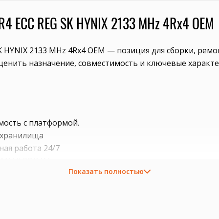
R4 ECC REG SK HYNIX 2133 MHz 4Rx4 OEM
K HYNIX 2133 MHz 4Rx4 OEM — позиция для сборки, рем
оценить назначение, совместимость и ключевые характе
мость с платформой.
е хранилища
ная работа 24/7
IMM/LRDIMM, рангов и частоты
Показать полностью
ходящую плату, процессор, память, накопитель или се