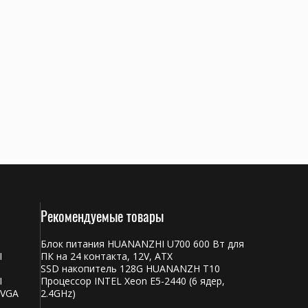
Рекомендуемые товары
Блок питания HUANANZHI U700 600 Вт для
I
ПК на 24 контакта, 12V, ATX
SSD накопитель 128G HUANANZH T10
I
Процессор INTEL Xeon E5-2440 (6 ядер,
 VGA
2.4GHz)