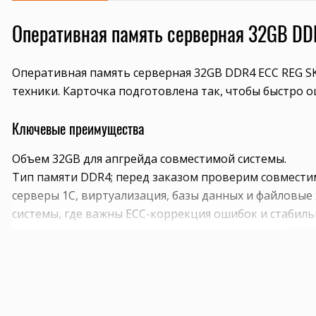
Оперативная память серверная 32GB DD
Оперативная память серверная 32GB DDR4 ECC REG S
техники. Карточка подготовлена так, чтобы быстро 
Ключевые преимущества
Объем 32GB для апгрейда совместимой системы.
Тип памяти DDR4; перед заказом проверим совмести
серверы 1С, виртуализация, базы данных и файловы
системы, где важны ECC-коррекция ошибок и стабиль
расширение существующего сервера с проверкой RD
Совместимость и подбор
Если есть сомнения по совместимости, подберём под