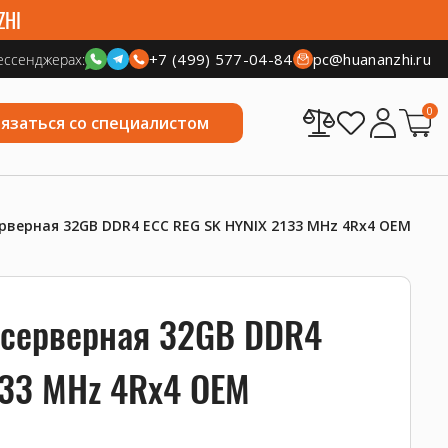
ZHI
+7 (499) 577-04-84
pc@huananzhi.ru
ессенджерах:
0
вязаться со специалистом
верная 32GB DDR4 ECC REG SK HYNIX 2133 MHz 4Rx4 OEM
 серверная 32GB DDR4
133 MHz 4Rx4 OEM