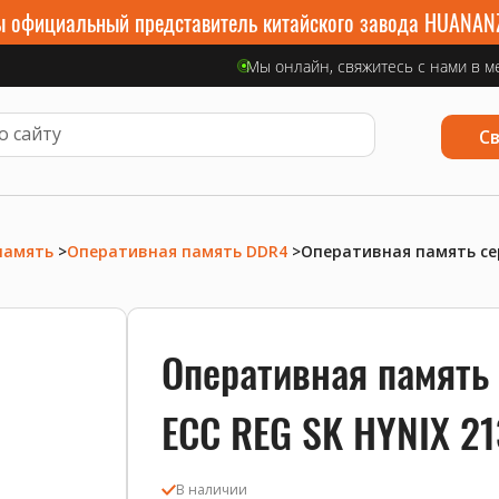
 официальный представитель китайского завода HUANAN
Мы онлайн, свяжитесь с нами в м
С
память
>
Оперативная память DDR4
>
Оперативная память сер
Оперативная память
ECC REG SK HYNIX 2
В наличии