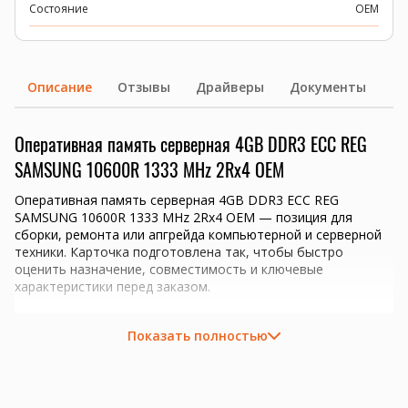
Состояние
OEM
Описание
Отзывы
Драйверы
Документы
Оперативная память серверная 4GB DDR3 ECC REG
SAMSUNG 10600R 1333 MHz 2Rx4 OEM
Оперативная память серверная 4GB DDR3 ECC REG
SAMSUNG 10600R 1333 MHz 2Rx4 OEM — позиция для
сборки, ремонта или апгрейда компьютерной и серверной
техники. Карточка подготовлена так, чтобы быстро
оценить назначение, совместимость и ключевые
характеристики перед заказом.
Ключевые преимущества
Показать полностью
Объем 4GB для апгрейда совместимой системы.
Тип памяти DDR3; перед заказом проверим
совместимость с платформой.
серверы 1С, виртуализация, базы данных и файловые