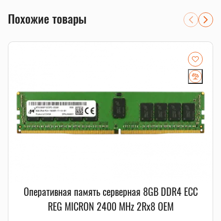
хранилища
Похожие товары
системы, где важны ECC-коррекция ошибок и стабильная
работа 24/7
расширение существующего сервера с проверкой
RDIMM/LRDIMM, рангов и частоты
Совместимость и подбор
Если есть сомнения по совместимости, подберём
подходящую плату, процессор, память, накопитель или
серверную корзину под вашу конфигурацию. Для серверных
комплектующих особенно важно сверить поколение
платформы, форм-фактор, интерфейс и part number.
Смотрите также
память для серверов
,
серверные SSD
,
серверные
комплектующие
.
Оперативная память серверная 8GB DDR4 ECC
REG MICRON 2400 MHz 2Rx8 OEM