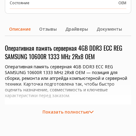
Состояние
OEM
Описание
Отзывы
Драйверы
Документы
Оперативная память серверная 4GB DDR3 ECC REG
SAMSUNG 10600R 1333 MHz 2Rx8 OEM
Оперативная память серверная 4GB DDR3 ECC REG
SAMSUNG 10600R 1333 MHz 2Rx8 OEM — позиция для
сборки, ремонта или апгрейда компьютерной и серверной
техники. Карточка подготовлена так, чтобы быстро
оценить назначение, совместимость и ключевые
характеристики перед заказом.
Ключевые преимущества
Показать полностью
Объем 4GB для апгрейда совместимой системы.
Тип памяти DDR3; перед заказом проверим
совместимость с платформой.
серверы 1С, виртуализация, базы данных и файловые