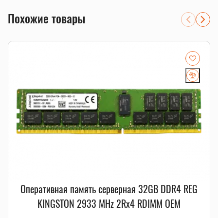
хранилища
Похожие товары
системы, где важны ECC-коррекция ошибок и стабильная
работа 24/7
расширение существующего сервера с проверкой
RDIMM/LRDIMM, рангов и частоты
Совместимость и подбор
Если есть сомнения по совместимости, подберём
подходящую плату, процессор, память, накопитель или
серверную корзину под вашу конфигурацию. Для серверных
комплектующих особенно важно сверить поколение
платформы, форм-фактор, интерфейс и part number.
Смотрите также
память для серверов
,
серверные SSD
,
серверные
комплектующие
.
Оперативная память серверная 32GB DDR4 REG
KINGSTON 2933 MHz 2Rx4 RDIMM OEM