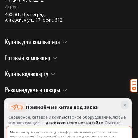
+7 (499) 577-04-84
Адрес:
400081, Волгоград,
Ангарская ул., 17, офис 612
Купить для компьютера
Готовый компьютер
Купить видеокарту
Рекомендуемые товары
×
Правовая информация и политика
Привезём из Китая под заказ
Серверное, сетевое и компьютерное оборудование, любые
комплектующие —
даже если этого нет на сайте
. Скажите,
Информация о нас
что нужно, посчитаем и назовём срок.
на официальном сайте завода!
Мы используем файлы cookie для комфортного взаимодействия с нашими
пользователями. Продолжая работу с сайтом, вы даете свое согласие на