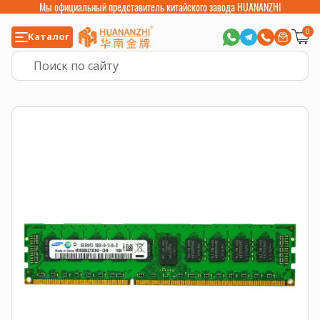
Мы официальный представитель китайского завода HUANANZHI
0
Каталог
Главная
>
Компьютерные комплектующие
>
Оперативная память
>
Опе