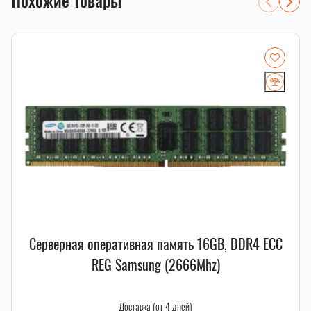
Похожие товары
расширение существующего сервера с проверкой
RDIMM/LRDIMM, рангов и частоты
Совместимость и подбор
Если есть сомнения по совместимости, подберём
подходящую плату, процессор, память, накопитель или
серверную корзину под вашу конфигурацию. Для серверных
комплектующих особенно важно сверить поколение
платформы, форм-фактор, интерфейс и part number.
Смотрите также
память для серверов
,
серверные SSD
,
серверные
комплектующие
.
Серверная оперативная память 16GB, DDR4 ECC
REG Samsung (2666Mhz)
Доставка (от 4 дней)