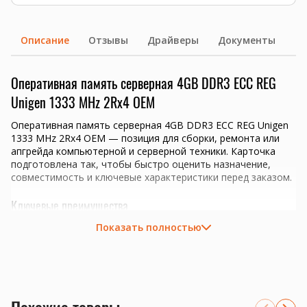
Описание
Отзывы
Драйверы
Документы
Оперативная память серверная 4GB DDR3 ECC REG
Unigen 1333 MHz 2Rx4 OEM
Оперативная память серверная 4GB DDR3 ECC REG Unigen
1333 MHz 2Rx4 OEM — позиция для сборки, ремонта или
апгрейда компьютерной и серверной техники. Карточка
подготовлена так, чтобы быстро оценить назначение,
совместимость и ключевые характеристики перед заказом.
Ключевые преимущества
Показать полностью
Объем 4GB для апгрейда совместимой системы.
Тип памяти DDR3; перед заказом проверим
совместимость с платформой.
серверы 1С, виртуализация, базы данных и файловые
хранилища
системы, где важны ECC-коррекция ошибок и стабильная
работа 24/7