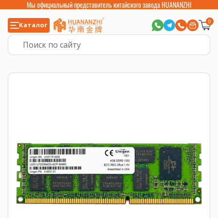
Мы официальный представитель китайского завода HUANANZHI
0
Каталог
Главная
>
Компьютерные комплектующие
>
Оперативная память
>
Опе