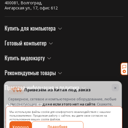
400081, Волгоград,
Ангарская ул., 17, офис 612
Купить для компьютера
Готовый компьютер
Купить видеокарту
Рекомендуемые товары
×
Правовая информация и политика
Привезём из Китая под заказ
Серверное, сетевое и компьютерное оборудование, любые
комплектующие —
даже если этого нет на сайте
. Скажите,
Информация о нас
что нужно, посчитаем и назовём срок.
на официальном сайте завода!
Мы используем файлы cookie для комфортного взаимодействия с нашими
пользователями. Продолжая работу с сайтом, вы даете свое согласие на
Из Китая под заказ — 25–30 дней с оплаты
использование ваших cookie файлов.
Компания: ИП Агибалова Ю. А.
ИНН: 344316264628
Хорошо
Подробнее