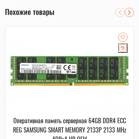
хранилища
Похожие товары
системы, где важны ECC-коррекция ошибок и стабильная
работа 24/7
расширение существующего сервера с проверкой
RDIMM/LRDIMM, рангов и частоты
Совместимость и подбор
Если есть сомнения по совместимости, подберём
подходящую плату, процессор, память, накопитель или
серверную корзину под вашу конфигурацию. Для серверных
комплектующих особенно важно сверить поколение
платформы, форм-фактор, интерфейс и part number.
Смотрите также
память для серверов
,
серверные SSD
,
серверные
комплектующие
.
Оперативная память серверная 64GB DDR4 ECC
REG SAMSUNG SMART MEMORY 2133P 2133 MHz