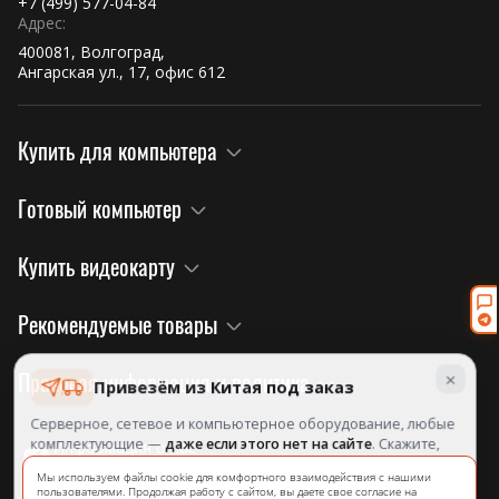
+7 (499) 577-04-84
Адрес:
400081, Волгоград,
Ангарская ул., 17, офис 612
Купить для компьютера
Готовый компьютер
Купить видеокарту
Рекомендуемые товары
×
Правовая информация и политика
Привезём из Китая под заказ
Серверное, сетевое и компьютерное оборудование, любые
комплектующие —
даже если этого нет на сайте
. Скажите,
Информация о нас
что нужно, посчитаем и назовём срок.
на официальном сайте завода!
Мы используем файлы cookie для комфортного взаимодействия с нашими
пользователями. Продолжая работу с сайтом, вы даете свое согласие на