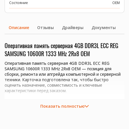
Состояние
OEM
Описание
Отзывы
Драйверы
Документы
Оперативная память серверная 4GB DDR3L ECC REG
SAMSUNG 10600R 1333 MHz 2Rx8 OEM
Оперативная память серверная 4GB DDR3L ECC REG
SAMSUNG 10600R 1333 MHz 2Rx8 OEM — позиция для
сборки, ремонта или апгрейда компьютерной и серверной
техники. Карточка подготовлена так, чтобы быстро
оценить назначение, совместимость и ключевые
характеристики перед заказом.
Ключевые преимущества
Показать полностью
Объем 4GB для апгрейда совместимой системы.
Тип памяти DDR3; перед заказом проверим
совместимость с платформой.
серверы 1С, виртуализация, базы данных и файловые