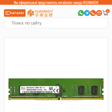
Мы официальный представитель китайского завода HUANANZHI
0
Каталог
Главная
>
Компьютерные комплектующие
>
Оперативная память
>
Опе