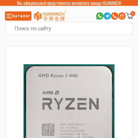
Мы официальный представитель китайского завода HUANANZHI
0
Каталог
Главная
>
Компьютерные комплектующие
>
Процессоры
>
AMD Ryzen A