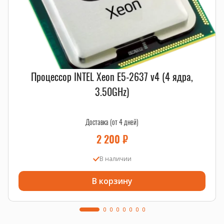
Смотрите также
процессоры
,
материнские платы
,
системы охлаждения
.
Процессор INTEL Xeon E5-2637 v4 (4 ядра,
3.50GHz)
Доставка (от 4 дней)
2 200
₽
В наличии
В корзину