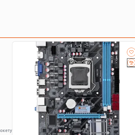
ходящую плату, процессор, память, накопитель или се
околение платформы, форм-фактор, интерфейс и part 
я
.
окету