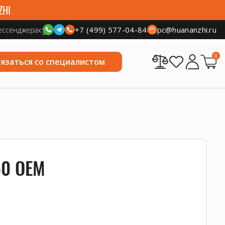
ZHI
+7 (499) 577-04-84
pc@huananzhi.ru
ессенджерах:
0
вязаться со специалистом
50 OEM