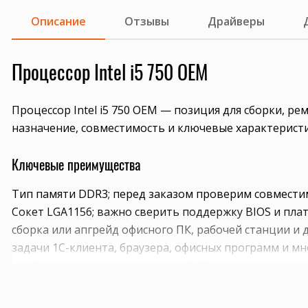
Описание
Отзывы
Драйверы
Процессор Intel i5 750 OEM
Процессор Intel i5 750 OEM — позиция для сборки, р
назначение, совместимость и ключевые характеристи
Ключевые преимущества
Тип памяти DDR3; перед заказом проверим совмести
Сокет LGA1156; важно сверить поддержку BIOS и плат
сборка или апгрейд офисного ПК, рабочей станции 
задачи 1С-клиента, браузера, офисных программ и м
подбор под конкретный сокет, BIOS и систему охлаж
Совместимость и подбор