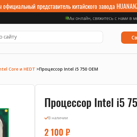
 официальный представитель китайского завода HUANAN
Мы онлайн, свяжитесь с нами в м
С
ntel Core и HEDT
>
Процессор Intel i5 750 OEM
Процессор Intel i5 7
В наличии
2 100
₽