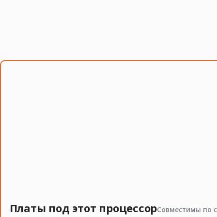
Если есть сомнения по совместимости, подберём под
серверных комплектующих особенно важно сверить п
Смотрите также
процессоры
,
материнские платы
,
системы охлаждени
Платы под этот процессор
Совместимы по с