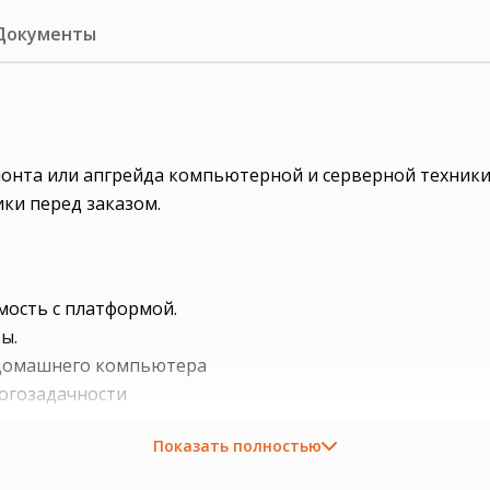
Документы
емонта или апгрейда компьютерной и серверной техники
ки перед заказом.
мость с платформой.
ы.
и домашнего компьютера
ногозадачности
дения
Показать полностью