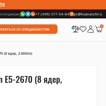
ZHI
+7 (499) 577-04-84
pc@huananzhi.ru
ессенджерах:
0
вязаться со специалистом
0 (8 ядер, 2.60GHz)
n E5-2670 (8 ядер,