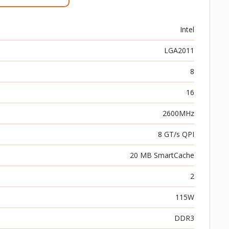
Intel
LGA2011
8
16
2600MHz
8 GT/s QPI
20 MB SmartCache
2
115W
DDR3