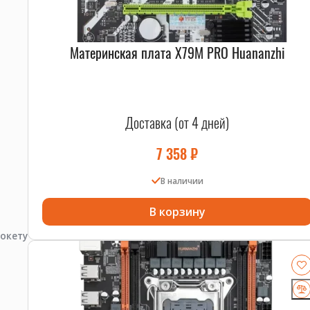
вы ни находились, мы можем отправить вам этот проце
Материнская плата X79M PRO Huananzhi
о ваши поиски завершились. INTEL Xeon E5-2670 — это 
Доставка (от 4 дней)
7 358
₽
цию?
В наличии
туализации.
В корзину
окету
ем его безупречное состояние при доставке.