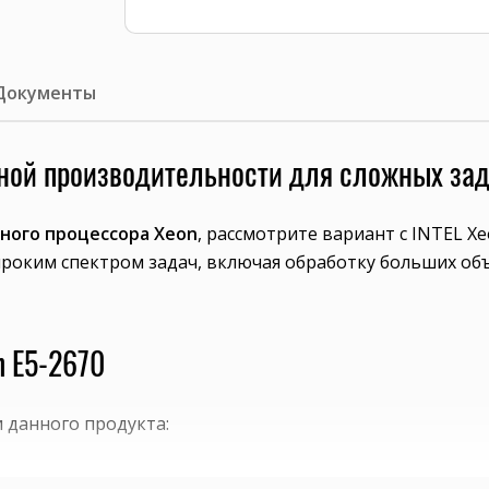
Документы
щной производительности для сложных за
ного процессора Xeon
, рассмотрите вариант с INTEL X
широким спектром задач, включая обработку больших об
n E5-2670
 данного продукта: