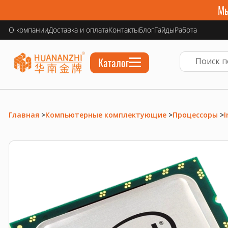
Мы
О компании
Доставка и оплата
Контакты
Блог
Гайды
Работа
Каталог
Главная
>
Компьютерные комплектующие
>
Процессоры
>
I