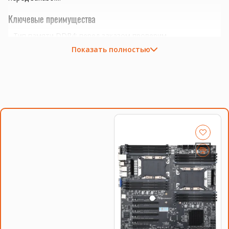
Ключевые преимущества
Тип памяти DDR4; перед заказом проверим
совместимость с платформой.
Показать полностью
Сокет LGA3647; важно сверить поддержку BIOS и платы.
серверы, рабочие станции, виртуализация и
многопоточные задачи
апгрейд платформ LGA 2011, LGA 2011-3, LGA 3647 и
совместимых серверов
подбор пары процессоров с одинаковой ревизией и
частотой при необходимости
Совместимость и подбор
Если есть сомнения по совместимости, подберём
подходящую плату, процессор, память, накопитель или
серверную корзину под вашу конфигурацию. Для серверных
комплектующих особенно важно сверить поколение
платформы, форм-фактор, интерфейс и part number.
Смотрите также
процессоры Intel Xeon
,
память для серверов
,
серверные