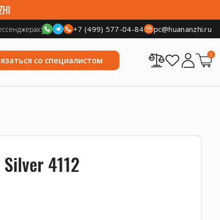
ZHI
+7 (499) 577-04-84
pc@huananzhi.ru
ессенджерах:
0
вязаться со специалистом
 Silver 4112