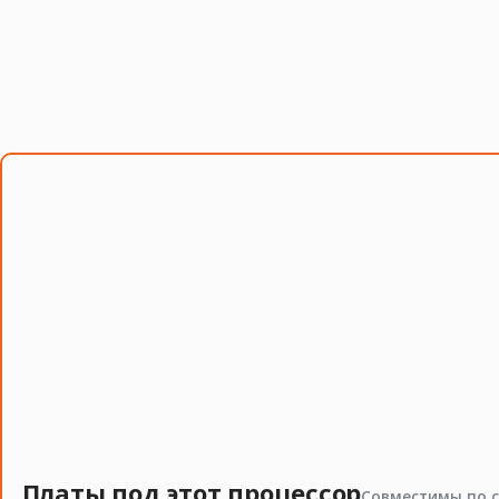
Совместимость и подбор
Если есть сомнения по совместимости, подберём под
серверных комплектующих особенно важно сверить п
Смотрите также
процессоры Intel Xeon
,
память для серверов
,
серверн
Платы под этот процессор
Совместимы по с