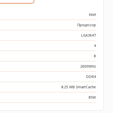
Intel
Процессор
LGA3647
4
8
2600MHz
DDR4
8.25 MB SmartCache
85W