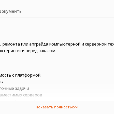
Документы
рки, ремонта или апгрейда компьютерной и серверной те
актеристики перед заказом.
мость с платформой.
ы.
точные задачи
совместимых серверов
частотой при необходимости
Показать полностью