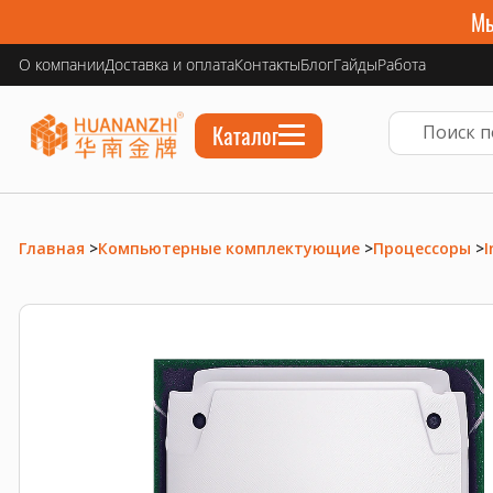
Мы
О компании
Доставка и оплата
Контакты
Блог
Гайды
Работа
Каталог
Главная
>
Компьютерные комплектующие
>
Процессоры
>
I