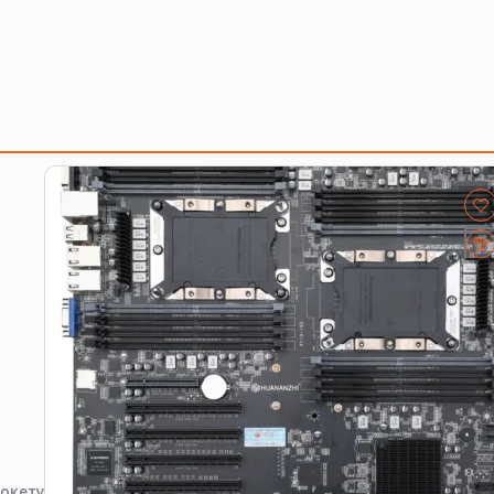
ходящую плату, процессор, память, накопитель или се
околение платформы, форм-фактор, интерфейс и part 
ые накопители
.
окету